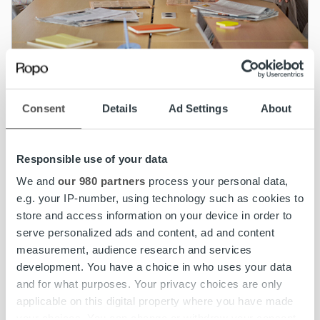
Asiakastarinat
Consent
Details
Ad Settings
About
Martela tehostaa laskutusprosessejaan
Pohjoismaissa Ropon teknologian avulla
Responsible use of your data
We and
our 980 partners
process your personal data,
Lue lisää
e.g. your IP-number, using technology such as cookies to
store and access information on your device in order to
serve personalized ads and content, ad and content
measurement, audience research and services
development. You have a choice in who uses your data
and for what purposes. Your privacy choices are only
applicable on this digital property where you have made
your choices. You can change or withdraw your consent