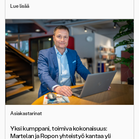
Lue lisää
Asiakastarinat
Yksi kumppani, toimiva kokonaisuus:
Martelan ja Ropon yhteistyö kantaa yli