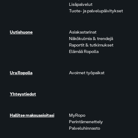
Lisäpalvelut
Tuote- ja palvelupäivitykset
Uutishuone
Asiakastarinat
Näkökulmia & trendejä
Raportit & tutkimukset
Elämää Ropolla
Ura Ropolla
Avoimet työpaikat
Yhteystiedot
Hallitse maksuasioitasi
MyRopo
Perintämenettely
Palveluhinnasto