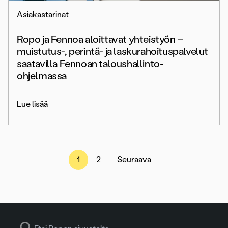
Asiakastarinat
Ropo ja Fennoa aloittavat yhteistyön –
muistutus-, perintä- ja laskurahoituspalvelut
saatavilla Fennoan taloushallinto-
ohjelmassa
Lue lisää
Artikkelien
1
2
Seuraava
sivutus
Search for: