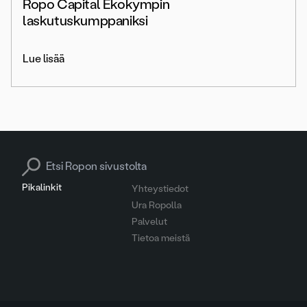
Ropo Capital Ekokympin
laskutuskumppaniksi
Lue lisää
Search for:
Pikalinkit
Yhteystiedot
Ura Ropolla
Palvelut
Tietoa meistä