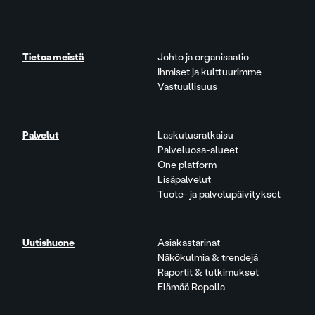
Tietoa meistä
Johto ja organisaatio
Ihmiset ja kulttuurimme
Vastuullisuus
Palvelut
Laskutusratkaisu
Palveluosa-alueet
One platform
Lisäpalvelut
Tuote- ja palvelupäivitykset
Uutishuone
Asiakastarinat
Näkökulmia & trendejä
Raportit & tutkimukset
Elämää Ropolla