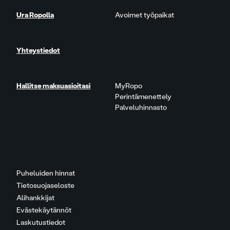
Ura Ropolla
Avoimet työpaikat
Yhteystiedot
Hallitse maksuasioitasi
MyRopo
Perintämenettely
Palveluhinnasto
Puheluiden hinnat
Tietosuojaseloste
Alihankkijat
Evästekäytännöt
Laskutustiedot