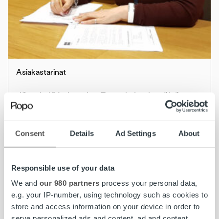
Asiakastarinat
Jäteyhtiö Lakeuden Etappi yhteistyöhön
Ropon kanssa
Consent
Details
Ad Settings
About
Lue lisää
Responsible use of your data
We and
our 980 partners
process your personal data,
e.g. your IP-number, using technology such as cookies to
store and access information on your device in order to
serve personalized ads and content, ad and content