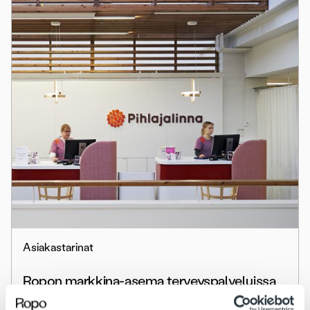
Asiakastarinat
Ropon markkina-asema terveyspalveluissa
kasvaa – Pihlajalinna siirtyy Ropon laskun