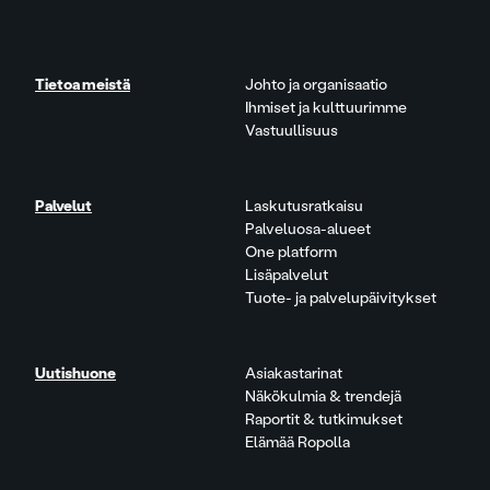
Tietoa meistä
Johto ja organisaatio
Ihmiset ja kulttuurimme
Vastuullisuus
Palvelut
Laskutusratkaisu
Palveluosa-alueet
One platform
Lisäpalvelut
Tuote- ja palvelupäivitykset
Uutishuone
Asiakastarinat
Näkökulmia & trendejä
Raportit & tutkimukset
Elämää Ropolla