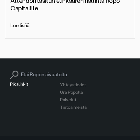
Attendon laskun elinkaaren hallinta Ropo
Capitalille
Lue lisää
Search for:
Pikalinkit
Yhteystiedot
Ura Ropolla
Palvelut
Tietoa meistä