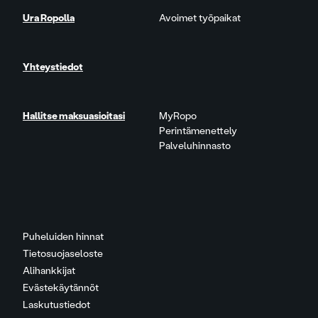
Ura Ropolla
Avoimet työpaikat
Yhteystiedot
Hallitse maksuasioitasi
MyRopo
Perintämenettely
Palveluhinnasto
Puheluiden hinnat
Tietosuojaseloste
Alihankkijat
Evästekäytännöt
Laskutustiedot