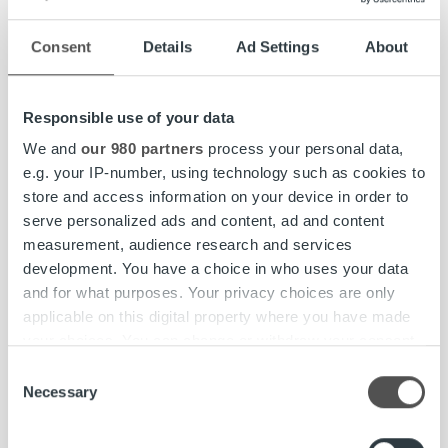
elinkaarimalliin
Consent
Details
Ad Settings
About
Lue lisää
Responsible use of your data
We and
our 980 partners
process your personal data,
e.g. your IP-number, using technology such as cookies to
store and access information on your device in order to
serve personalized ads and content, ad and content
measurement, audience research and services
development. You have a choice in who uses your data
and for what purposes. Your privacy choices are only
applicable on this digital property where you have made
your choices. You can change or withdraw your consent
any time from the Cookie Declaration or by clicking on
Consent
the Privacy trigger icon.
Necessary
Selection
Find out more about how your personal data is processed