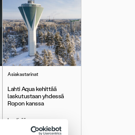
Asiakastarinat
Lahti Aqua kehittää
laskutustaan yhdessä
Ropon kanssa
Lue lisää