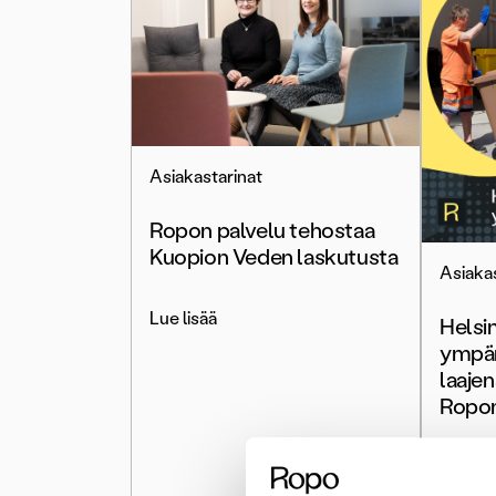
Asiakastarinat
Ropon palvelu tehostaa
Kuopion Veden laskutusta
Asiakas
Lue lisää
Helsi
ympär
laajen
Ropon
Lue lis