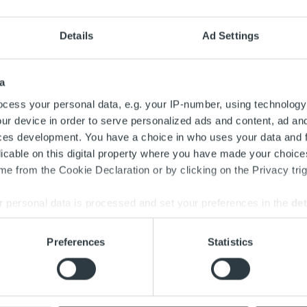
Details
Ad Settings
a
cess your personal data, e.g. your IP-number, using technology
ur device in order to serve personalized ads and content, ad a
ces development. You have a choice in who uses your data and 
licable on this digital property where you have made your choic
e from the Cookie Declaration or by clicking on the Privacy trig
 personal data is processed and set your preferences in the
det
e content and ads, to provide social media features and to analy
Preferences
Statistics
 our site with our social media, advertising and analytics partn
 provided to them or that they’ve collected from your use of their