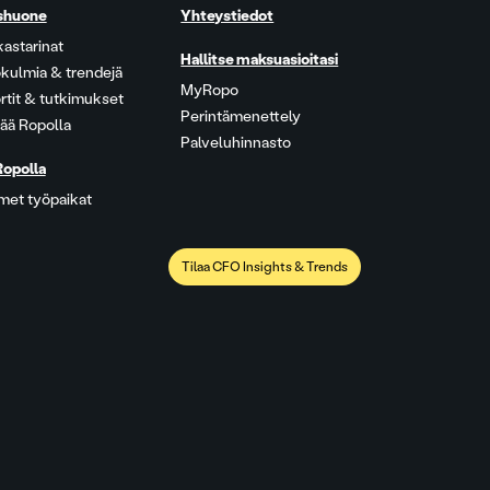
shuone
Yhteystiedot
kastarinat
Hallitse maksuasioitasi
kulmia & trendejä
MyRopo
rtit & tutkimukset
Perintämenettely
ää Ropolla
Palveluhinnasto
Ropolla
met työpaikat
Tilaa CFO Insights & Trends