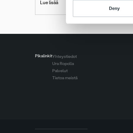
Lue lisää
Deny
Pikalinkit
Yhteystiedot
Ura Ropolla
Palvelut
Tietoa meistä