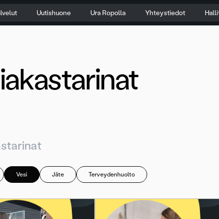
lvelut
Uutishuone
Ura Ropolla
Yhteystiedot
Hall
iakastarinat
Vesi
Jäte
Terveydenhuolto