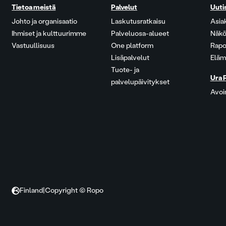
Tietoa meistä
Palvelut
Uuti
Johto ja organisaatio
Laskutusratkaisu
Asia
Ihmiset ja kulttuurimme
Palveluosa-alueet
Näkö
Vastuullisuus
One platform
Rapo
Lisäpalvelut
Eläm
Tuote- ja
Ura 
palvelupäivitykset
Avoi
Finland
|
Copyright © Ropo