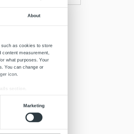
About
 such as cookies to store
nd content measurement,
for what purposes. Your
es. You can change or
ger icon.
ails section
.
se our traffic. We also share
Marketing
ers who may combine it with
 services.