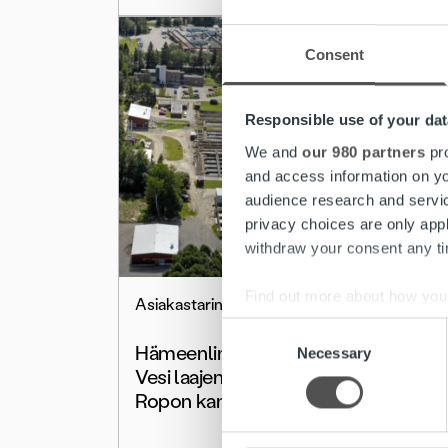
Consent
Responsible use of your dat
We and
our 980 partners
pro
and access information on yo
audience research and servi
privacy choices are only app
withdraw your consent any tim
Find out more about how your
Asiakastarinat
Consent
We use cookies to personalis
Hämeenlinnan Seudun
Necessary
Selection
information about your use of
Vesi laajentaa yhteistyötä
other information that you’ve
Ropon kanssa