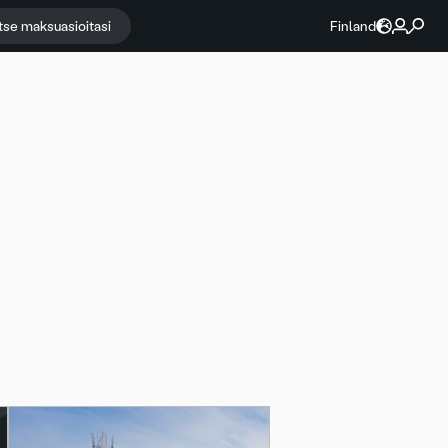
itse maksuasioitasi
Finland