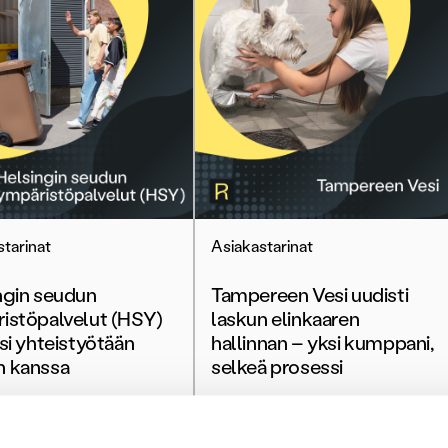
tarinat
Asiakastarinat
ngin seudun
Tampereen Vesi uudisti
istöpalvelut (HSY)
laskun elinkaaren
si yhteistyötään
hallinnan – yksi kumppani,
 kanssa
selkeä prosessi
ää
Lue lisää