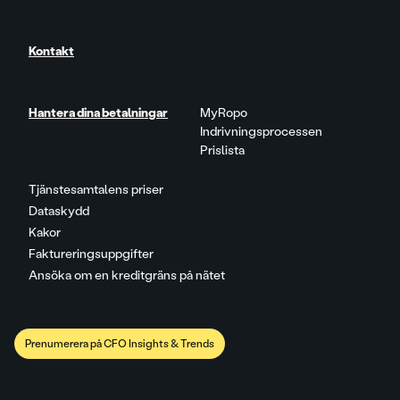
Kontakt
Hantera dina betalningar
MyRopo
Indrivningsprocessen
Prislista
Tjänstesamtalens priser
Dataskydd
Kakor
Faktureringsuppgifter
Ansöka om en kreditgräns på nätet
Prenumerera på CFO Insights & Trends