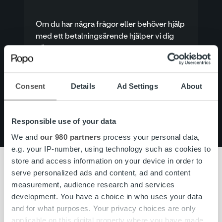
Om du har några frågor eller behöver hjälp
med ett betalningsärende hjälper vi dig
gärna.
till kundtjänst
Q & A
Consent
Details
Ad Settings
About
ge feedback
MyRopo
Responsible use of your data
We and
our 980 partners
process your personal data,
e.g. your IP-number, using technology such as cookies to
store and access information on your device in order to
serve personalized ads and content, ad and content
measurement, audience research and services
Kundservice
development. You have a choice in who uses your data
and for what purposes. Your privacy choices are only
applicable on this digital property where you have made