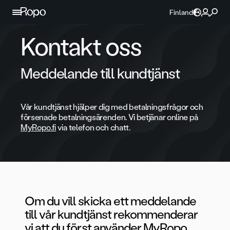
Hoppa till innehållet
Finland
Kontakt oss
Meddelande till kundtjänst
Vår kundtjänst hjälper dig med betalningsfrågor och
försenade betalningsärenden. Vi betjänar online på
MyRopo.fi
via telefon och chatt.
Om du vill skicka ett meddelande
till vår kundtjänst rekommenderar
vi att du först använder MyRopo