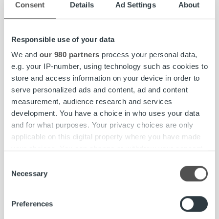
Consent
Details
Ad Settings
About
Responsible use of your data
We and
our 980 partners
process your personal data,
e.g. your IP-number, using technology such as cookies to
store and access information on your device in order to
serve personalized ads and content, ad and content
measurement, audience research and services
development. You have a choice in who uses your data
and for what purposes. Your privacy choices are only
applicable on this digital property where you have made
your choices. You can change or withdraw your consent
any time from the Cookie Declaration or by clicking on
Consent
the Privacy trigger icon.
Necessary
Selection
Find out more about how your personal data is processed
Preferences
and set your preferences in the
details section
.
Processen vid sen betalning