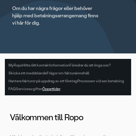
Om du har några frågor eller behöver
hjälp med betalningsarrangemang finns
vi här för dig.
MyRopo
Hitta rätt kontaktinformation
Föredrar du att ringa oss?
Skicka ett meddelande
Frågor om fakturainnehåll
Hantera fakturor på uppdrag av ett företag
Processen vid sen betalning
FAQ
Serviceavgifter
Öppettider
Välkommen till Ropo