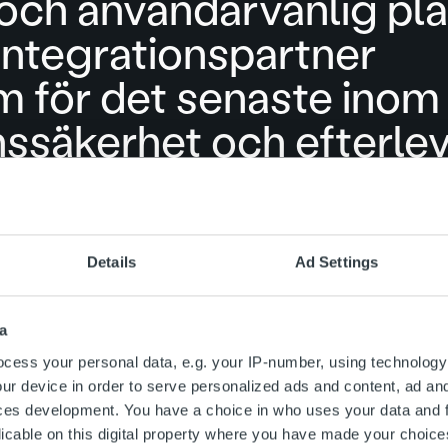
 och användarvänlig pl
integrationspartner
m för det senaste inom 
nssäkerhet och efterle
rade arbetsflöden
ande gränssnitt
 för hela processen
Details
Ad Settings
at team av specialister
a
cess your personal data, e.g. your IP-number, using technology
ur device in order to serve personalized ads and content, ad a
ces development. You have a choice in who uses your data and 
licable on this digital property where you have made your choic