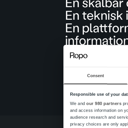
En skalbar
En teknisk 
En plattfor
informatio
Automatise
Ett heltäck
En partner
Consent
Ett dediker
Responsible use of your dat
We and
our 980 partners
pro
and access information on yo
audience research and servi
privacy choices are only app