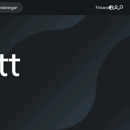
etalningar
Finland
tt