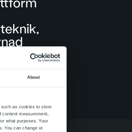
attform
teknik,
vnad
About
 such as cookies to store
nd content measurement,
for what purposes. Your
es. You can change or