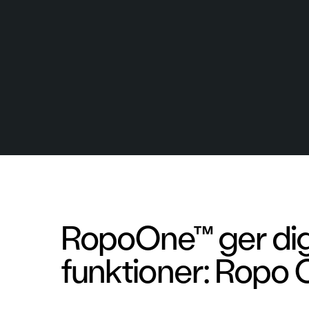
RopoOne™ ger dig 
funktioner: Ropo