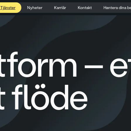
Tjänster
Nyheter
Karriär
Kontakt
Hantera dina b
tform – e
 flöde