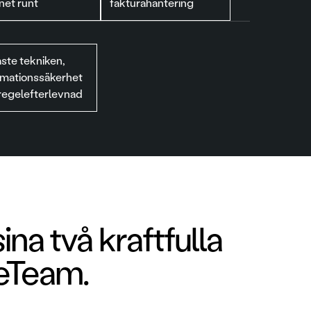
net runt
fakturahantering
ste tekniken,
rmationssäkerhet
regelefterlevnad
a två kraftfulla
eTeam.