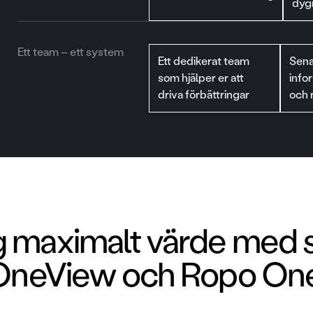
dyg
Ett team – ett system
Ett dedikerat team
Sena
som hjälper er att
info
driva förbättringar
och 
maximalt värde med sin
 OneView och Ropo On