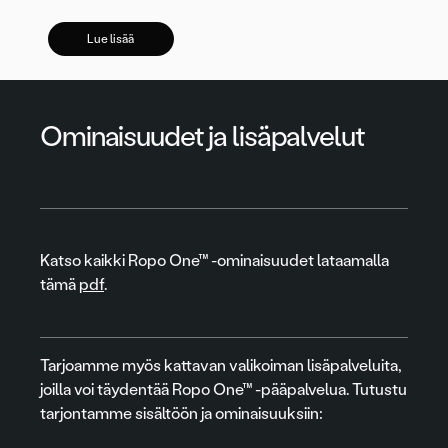
Lue lisää
Ominaisuudet ja lisäpalvelut
Katso kaikki Ropo One™ -ominaisuudet lataamalla
tämä
pdf
.
Tarjoamme myös kattavan valikoiman lisäpalveluita,
joilla voi täydentää Ropo One™ -pääpalvelua. Tutustu
tarjontamme sisältöön ja ominaisuuksiin: