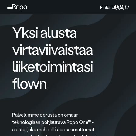
Jatka sisältöön
Finland
Yksi alusta
virtaviivaistaa
liiketoimintasi
flown
Palvelumme perusta on omaan
teknologiaan pohjautuva Ropo One™ -
alusta, joka mahdollistaa saumattomat