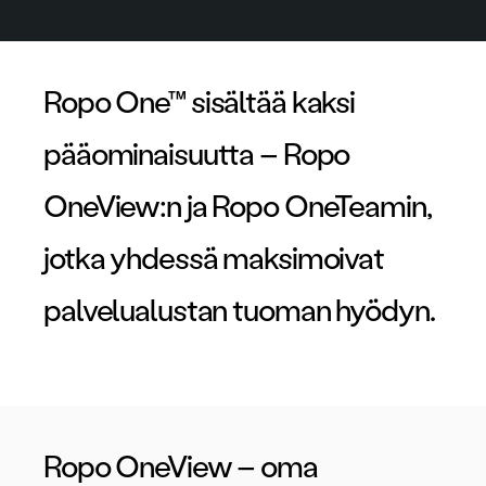
Ropo One™ sisältää kaksi
pääominaisuutta – Ropo
OneView:n ja Ropo OneTeamin,
jotka yhdessä maksimoivat
palvelualustan tuoman hyödyn.
Ropo OneView – oma