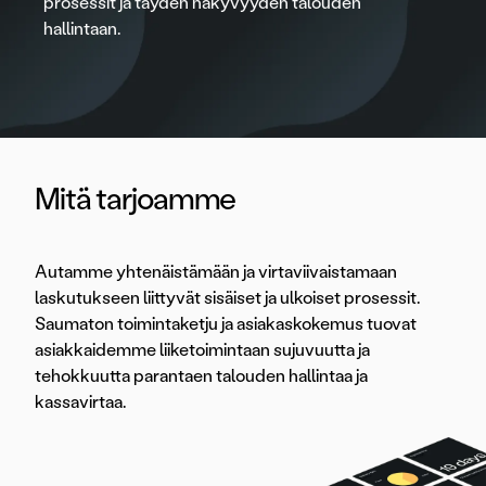
prosessit ja täyden näkyvyyden talouden
hallintaan.
Mitä tarjoamme
Autamme yhtenäistämään ja virtaviivaistamaan
laskutukseen liittyvät sisäiset ja ulkoiset prosessit.
Saumaton toimintaketju ja asiakaskokemus tuovat
asiakkaidemme liiketoimintaan sujuvuutta ja
tehokkuutta parantaen talouden hallintaa ja
kassavirtaa.