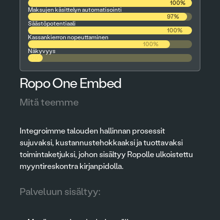
100%
Maksujen käsittelyn automatisointi
97%
Säästöpotentiaali
100%
Kassankierron nopeuttaminen
100%
Näkyvyys
100%
Ropo One Embed
Mitä teemme
Integroimme talouden hallinnan prosessit
sujuvaksi, kustannustehokkaaksi ja tuottavaksi
toimintaketjuksi, johon sisältyy Ropolle ulkoistettu
myyntireskontra kirjanpidolla.
Palveluun sisältyy: