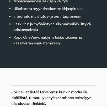
Monikanavainen laskujen välitys
Ulkoistettu myyntireskontra kirjanpidolla
Integroitu muistutus- ja perintäprosessi
Laskuihin ja myöhästyneisiin maksuihin liittyvä
asiakaspalvelu
Ropo OneView: näkymä laskutukseen ja
kassavirran ennustamiseen
Jos haluat tietää tarkemmin kunkin moduulin
sisällöstä, tutustu yksityiskohtaiseen esittelyyn
alla olevasta linkistä.