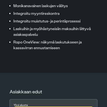
Monikanavainen laskujen välitys
Integroitu myyntireskontra
Integroitu muistutus- ja perintäprosessi
Laskuihin ja myöhästyneisiin maksuihin liittyvä
asiakaspalvelu
Ropo OneView: näkymä laskutukseen ja
kassavirran ennustamiseen
Asiakkaan edut
Yksi alusta