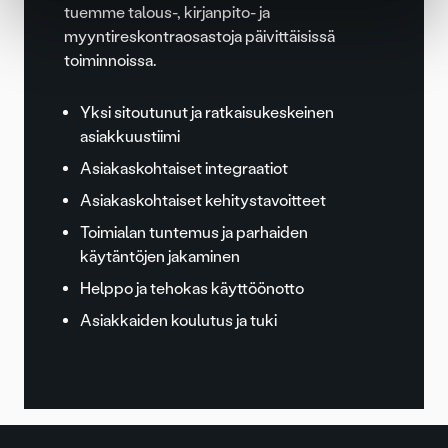
tuemme talous-, kirjanpito- ja
myyntireskontraosastoja päivittäisissä
toiminnoissa.
Yksi sitoutunut ja ratkaisukeskeinen
asiakkuustiimi
Asiakaskohtaiset integraatiot
Asiakaskohtaiset kehitystavoitteet
Toimialan tuntemus ja parhaiden
käytäntöjen jakaminen
Helppo ja tehokas käyttöönotto
Asiakkaiden koulutus ja tuki