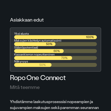
Asiakkaan edut
Yksi alusta
100%
Maksujen käsittelyn automatisointi
50%
Säästöpotentiaali
60%
Kassankierron nopeuttaminen
70%
Näkyvyys
50%
Ropo One Connect
Mitä teemme
Yhdistämme laskutusprosessisi nopeampien ja
sujuvampien maksujen sekä paremman seurannan