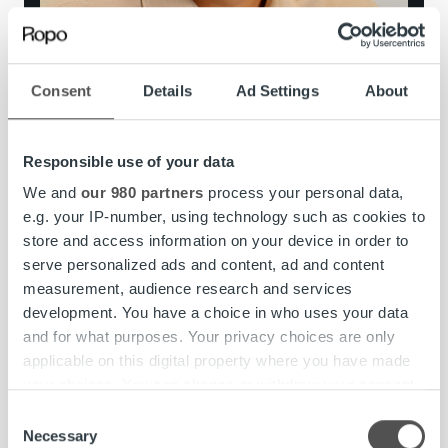
Consent
Details
Ad Settings
About
Juuso Oinonen
Head of Implementations
Responsible use of your data
We and
our 980 partners
process your personal data,
e.g. your IP-number, using technology such as cookies to
store and access information on your device in order to
serve personalized ads and content, ad and content
measurement, audience research and services
development. You have a choice in who uses your data
and for what purposes. Your privacy choices are only
applicable on this digital property where you have made
your choices. You can change or withdraw your consent
any time from the Cookie Declaration or by clicking on
Consent
the Privacy trigger icon.
Necessary
Selection