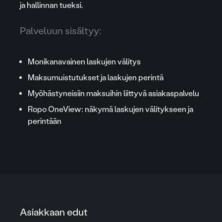
ja hallinnan tueksi.
Palveluun sisältyy:
Monikanavainen laskujen välitys
Maksumuistutukset ja laskujen perintä
Myöhästyneisiin maksuihin liittyvä asiakaspalvelu
Ropo OneView: näkymä laskujen välitykseen ja
perintään
Asiakkaan edut