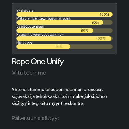
Yksi alusta
100%
Maksujen käsittelyn automatisointi
90%
Säästöpotentiaali
80%
Kassankierron nopeuttaminen
100%
Näkyvyys
95%
Ropo One Unify
Mitä teemme
Yhtenäistämme talouden hallinnan prosessit
sujuvaksi ja tehokkaaksi toimintaketjuksi, johon
sisältyy integroitu myyntireskontra.
Palveluun sisältyy: