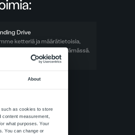
oimia:
nding Drive
me ketteriä ja määrätietoisia,
i oppimassa uutta ja kehittämässä.
About
 such as cookies to store
nd content measurement,
for what purposes. Your
es. You can change or