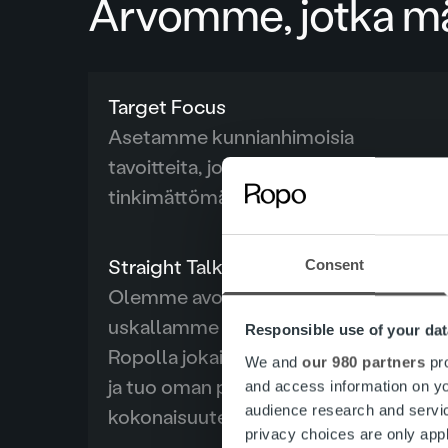
Arvomme, jotka mää
Target Focus
Asetamme kunnianhimoisia
tavoitteita, jotka saavutamme
tinkimättömällä can do -asenteella.
Straight Talk
Consent
Olemme avoimia ja rehellisiä,
uskallamme sanoa asiat suoraan.
Responsible use of your dat
Ropolla jokainen saa olla oma itsensä
We and
our 980 partners
pro
ja tuo oman panoksensa
and access information on yo
audience research and servi
kokonaisuuteen.
privacy choices are only app