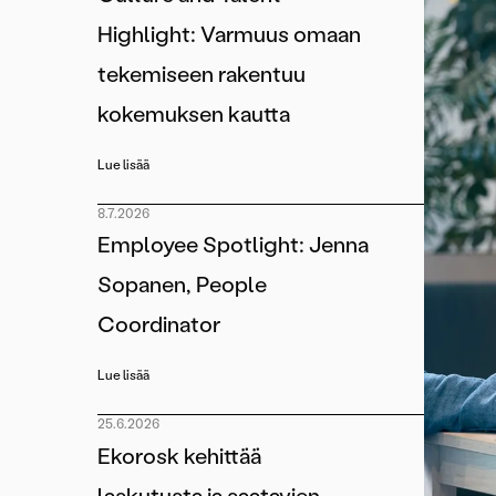
Highlight: Varmuus omaan
tekemiseen rakentuu
kokemuksen kautta
Lue lisää
8.7.2026
Employee Spotlight: Jenna
Sopanen, People
Coordinator
Lue lisää
25.6.2026
Ekorosk kehittää
laskutusta ja saatavien