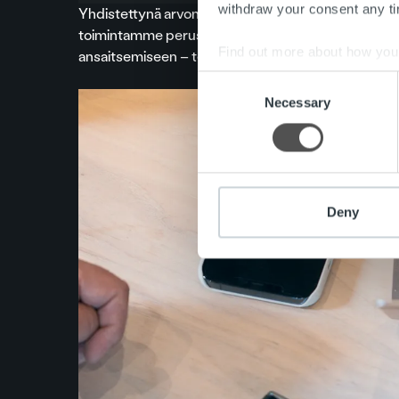
withdraw your consent any tim
Yhdistettynä arvomme muodostavat akronyymin T
toimintamme perusta. Kehityksemme rakentuu a
Find out more about how your
ansaitsemiseen – teemme mitä sanomme ja pidä
Consent
We use cookies to personalis
Necessary
Selection
information about your use of
other information that you’ve
Deny