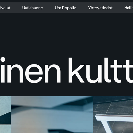
lvelut
Uutishuone
Ura Ropolla
Yhteystiedot
Hall
nen kultt