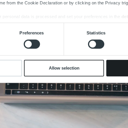
e from the Cookie Declaration or by clicking on the Privacy trig
RUST, joka on kaiken
siakkaidemme luottamuksen
 personal data is processed and set your preferences in the
det
mme lupauksemme.
e content and ads, to provide social media features and to analy
Preferences
Statistics
 our site with our social media, advertising and analytics partn
 provided to them or that they’ve collected from your use of their
Allow selection