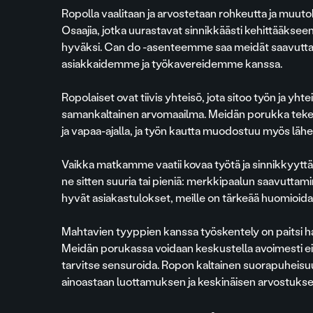
Ropolla vaalitaan ja arvostetaan rohkeutta ja muuto
Osaajia, jotka uurastavat sinnikkäästi kehittääkse
hyväksi. Can do -asenteemme saa meidät saavutta
asiakkaidemme ja työkavereidemme kanssa.
Ropolaiset ovat tiivis yhteisö, jota sitoo työn ja yhte
samankaltainen arvomaailma. Meidän porukka tekee
ja vapaa-ajalla, ja työn kautta muodostuu myös lähe
Vaikka matkamme vaatii kovaa työtä ja sinnikkyyttä,
ne sitten suuria tai pieniä: merkkipaalun saavuttami
hyvät asiakastulokset, meille on tärkeää huomioida 
Mahtavien tyyppien kanssa työskentely on paitsi h
Meidän porukassa voidaan keskustella avoimesti eikä
tarvitse sensuroida. Ropon kaltainen suorapuheisuu
ainoastaan luottamuksen ja keskinäisen arvostukse