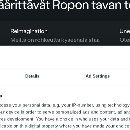
rittävät Ropon tavan t
Reimagination
Une
Meillä on rohkeutta kyseenalaistaa
Olem
totuttuja toimintamalleja ja ajatella
alat
uudella tavalla.
Details
Ad Settings
Team Spirit
Työnilo syntyy haasteisiin
heittäytymisestä ja yhteisten
a
tavoitteiden saavuttamisesta.
cess your personal data, e.g. your IP-number, using technology
ur device in order to serve personalized ads and content, ad a
ces development. You have a choice in who uses your data and 
licable on this digital property where you have made your choic