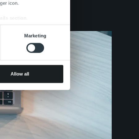
ger icon.
ails section
.
se our traffic. We also share
Marketing
ers who may combine it with
 services.
Allow all