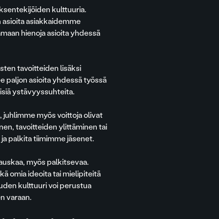
ksentekijöiden kulttuuria.
en asioita asiakkaidemme
maan hienoja asioita yhdessä
isten tavoitteiden lisäksi
 paljon asioita yhdessä työssä
isiä ystävyyssuhteita.
 juhlimme myös voittoja olivat
nen, tavoitteiden ylittäminen tai
ja palkita tiimimme jäsenet.
auskaa, myös palkitsevaa.
 omia ideoita tai mielipiteitä
den kulttuuri voi perustua
n varaan.