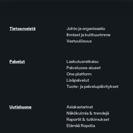
Tietoa meistä
Johto ja organisaatio
Ihmiset ja kulttuurimme
Vastuullisuus
Palvelut
Laskutusratkaisu
Palveluosa-alueet
One platform
Lisäpalvelut
Tuote- ja palvelupäivitykset
Uutishuone
Asiakastarinat
Näkökulmia & trendejä
Raportit & tutkimukset
Elämää Ropolla