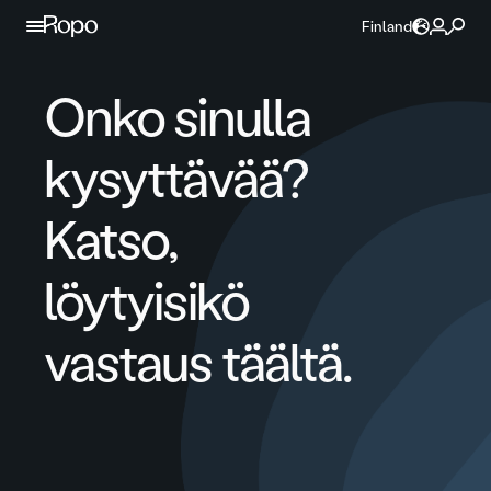
Jatka sisältöön
Finland
Onko sinulla
kysyttävää?
Katso,
löytyisikö
vastaus täältä.