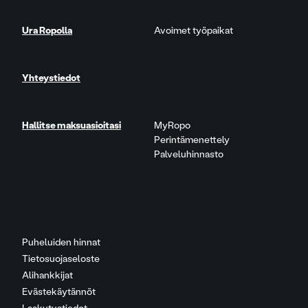
Ura Ropolla
Avoimet työpaikat
Yhteystiedot
Hallitse maksuasioitasi
MyRopo
Perintämenettely
Palveluhinnasto
Puheluiden hinnat
Tietosuojaseloste
Alihankkijat
Evästekäytännöt