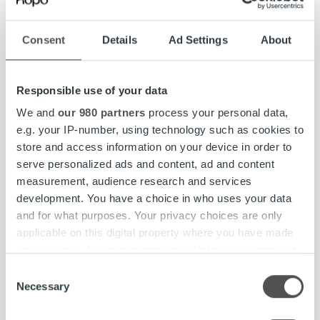
Perinnän eteneminen: kuluttajat
Consent
Details
Ad Settings
About
Perintäkulut
Ropo yrityksenä
Responsible use of your data
We and
our 980 partners
process your personal data,
Sähköiset laskut
e.g. your IP-number, using technology such as cookies to
store and access information on your device in order to
Sähköiset maksuvalvontakirjeet
serve personalized ads and content, ad and content
measurement, audience research and services
development. You have a choice in who uses your data
Sähkön- tai vedenjakelun katkaisu
and for what purposes. Your privacy choices are only
Toisen henkilön puolesta
applicable on this digital property where you have made
your choices. You can change or withdraw your consent
asioiminen
any time from the Cookie Declaration or by clicking on
Consent
Turvallinen asiointi ja huijausviestit
the Privacy trigger icon.
Necessary
Selection
Varhan asiakkaat: tietoa
Find out more about how your personal data is processed