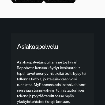
Asiakaspalvelu
Asiakaspalvelusivuiltamme löytyvän
Ropobotin kanssa käydyt keskustelut
tapahtuvat anonyymisti eikä botti kysy tai
tallenna tietoja, joista asiakkaan voisi
tunnistaa. MyRopossa asiakaspalvelubotti
sen sijaan toimii vahvan tunnistautumisen
takana ja pyytää tarvittaessa myös
yksityiskohtaisia tietoja laskuun,