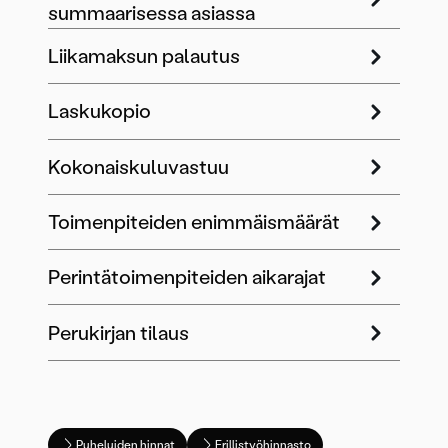
summaarisessa asiassa
Liikamaksun palautus
Laskukopio
Kokonaiskuluvastuu
Toimenpiteiden enimmäismäärät
Perintätoimenpiteiden aikarajat
Perukirjan tilaus
Puheluiden hinnat
Erillistyöhinnasto