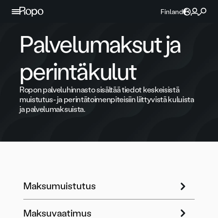
Jatka sisältöön
Finland
Palvelumaksut ja
perintäkulut
Ropon palveluhinnasto sisältää tiedot keskeisistä
muistutus- ja perintätoimenpiteisiin liittyvistä kuluista
ja palvelumaksuista.
Maksumuistutus
Maksuvaatimus