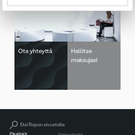
Soita meille
Ota yhteyttä
Hallitse
maksujasi
Search for:
Pikalinkit
Yhteystiedot