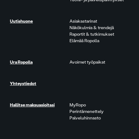
Uutishuone
Asiakastarinat
Näkökulmia & trendejä
Raportit & tutkimukset
Elämää Ropolla
Ura Ropolla
Avoimet työpaikat
Yhteystiedot
Hallitse maksuasioitasi
MyRopo
Perintämenettely
Palveluhinnasto