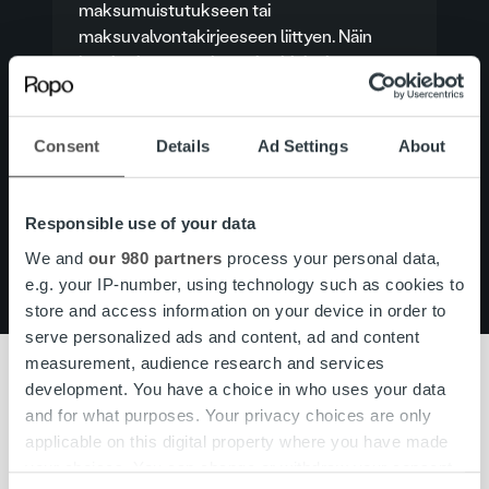
maksumuistutukseen tai
maksuvalvontakirjeeseen liittyen. Näin
botti voi antaa tarkempia ohjeita ja
esimerkiksi suoraan tarkistaa, voiko
laskulle saada lisää maksuaikaa.
Consent
Details
Ad Settings
About
Asiakaspalveluun
Usein kysytyt kysymykset
Responsible use of your data
We and
our 980 partners
process your personal data,
e.g. your IP-number, using technology such as cookies to
store and access information on your device in order to
serve personalized ads and content, ad and content
measurement, audience research and services
development. You have a choice in who uses your data
and for what purposes. Your privacy choices are only
Ajankohtaista
applicable on this digital property where you have made
6.8.2026
your choices. You can change or withdraw your consent