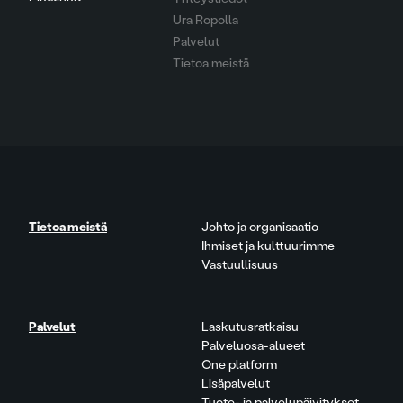
Ura Ropolla
Palvelut
Tietoa meistä
Tietoa meistä
Johto ja organisaatio
Ihmiset ja kulttuurimme
Vastuullisuus
Palvelut
Laskutusratkaisu
Palveluosa-alueet
One platform
Lisäpalvelut
Tuote- ja palvelupäivitykset