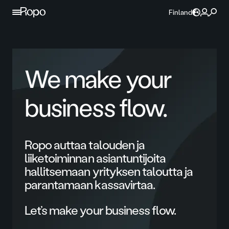
Jatka sisältöön
Finland
We make your
business flow.
Ropo auttaa talouden ja
liiketoiminnan asiantuntijoita
hallitsemaan yrityksen taloutta ja
parantamaan kassavirtaa.
Let’s make your business flow.