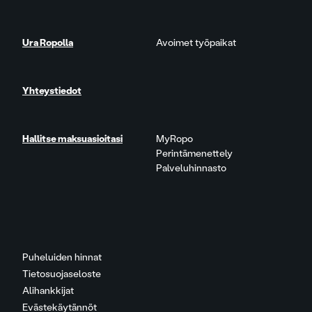
Ura Ropolla
Avoimet työpaikat
Yhteystiedot
Hallitse maksuasioitasi
MyRopo
Perintämenettely
Palveluhinnasto
Puheluiden hinnat
Tietosuojaseloste
Alihankkijat
Evästekäytännöt