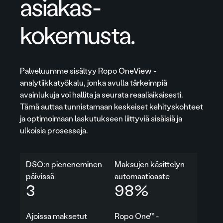
asiakas­
kokemusta.
Palveluumme sisältyy Ropo OneView -
analytiikkatyökalu, jonka avulla tärkeimpiä
avainlukuja voi hallita ja seurata reaaliaikaisesti.
Tämä auttaa tunnistamaan keskeiset kehityskohteet
ja optimoimaan laskutukseen liittyviä sisäisiä ja
ulkoisia prosesseja.
DSO:n pieneneminen
Maksujen käsittelyn
päivissä
automaatioaste
3
98
%
Ajoissa maksetut
Ropo One™ -