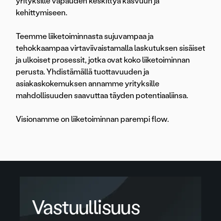
yrityksille vapauden keskittyä kasvuun ja
kehittymiseen.
Teemme liiketoiminnasta sujuvampaa ja
tehokkaampaa virtaviivaistamalla laskutuksen sisäiset
ja ulkoiset prosessit, jotka ovat koko liiketoiminnan
perusta. Yhdistämällä tuottavuuden ja
asiakaskokemuksen annamme yrityksille
mahdollisuuden saavuttaa täyden potentiaaliinsa.
Visionamme on liiketoiminnan parempi flow.
Vastuullisuus