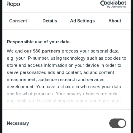
prosessien toimivuudesta koko laskun
elinkaaren ja rahaliikenteen osalta laskujen
välityksestä reskontraan ja saatavien
Consent
Details
Ad Settings
About
hallintaan. Palveluamme ja onnistumistamme
mitataan sekä suhteessa asiakkaisiimme että
heidän asiakkaisiinsa, ja se näkyy myös
Responsible use of your data
vastuullisuusstrategiamme painopisteissä.
We and
our 980 partners
process your personal data,
e.g. your IP-number, using technology such as cookies to
Lue lisää vastuullisuustyöstämme.
store and access information on your device in order to
serve personalized ads and content, ad and content
Vastuullisuus
measurement, audience research and services
development. You have a choice in who uses your data
and for what purposes. Your privacy choices are only
applicable on this digital property where you have made
Kulttuurimme
your choices. You can change or withdraw your consent
any time from the Cookie Declaration or by clicking on
Consent
the Privacy trigger icon.
Necessary
Selection
Ropolla uskalletaan ajatella rohkeasti