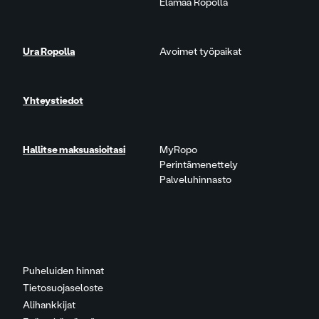
Elämää Ropolla
Ura Ropolla
Avoimet työpaikat
Yhteystiedot
Hallitse maksuasioitasi
MyRopo
Perintämenettely
Palveluhinnasto
Puheluiden hinnat
Tietosuojaseloste
Alihankkijat