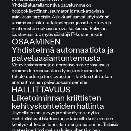
Yhdellä alustalla toimiva palvelumme on
helppokäyttöinen, saumaton ja muokattavissa
asiakkaan tarpeisiin. Asiakkaat saavat käyttöönsä
uusimman laskutusteknologian, jossa tietoturva ja
vaatimustenmukaisuus ovat keskiössä. Palvelun
joustavuus tuo myös säästöjä IT-kustannuksiin.
OSAAMINEN
Yhdistelmä automaatiota ja
palveluasiantuntemusta
Virtaviivaistamme ja automatisoimme prosesseja
minimoiden manuaalisen työn ja maksimoiden
tehokkuuden ja tuottavuuden – kaikkea tätä tukee
ammattimainen palveluosaamisemme.
HALLITTAVUUS
Liiketoiminnan kriittisten
kehityskohteiden hallinta
Täydellinen näkyvyys ja datan älykäs käyttö
mahdollistavat liiketoiminnan kannalta kriittisimpien
kehityskohteiden tunnistamisen ja seurannan. Tällaisia
ovat esimerkiksi maksuaikojen lyhentäminen,