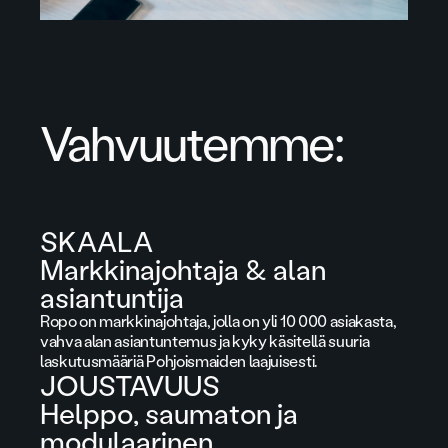
Vahvuutemme:
SKAALA
Markkinajohtaja & alan
asiantuntija
Ropo on markkinajohtaja, jolla on yli 10 000 asiakasta,
vahva alan asiantuntemus ja kyky käsitellä suuria
laskutusmääriä Pohjoismaiden laajuisesti.
JOUSTAVUUS
Helppo, saumaton ja
modulaarinen