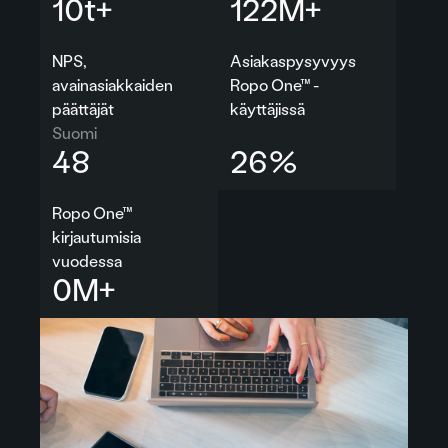
10
t+
140
M+
NPS,
Asiakaspysyvyys
avainasiakkaiden
Ropo One™ -
päättäjät
käyttäjissä
Suomi
75
89
%
Ropo One™
kirjautumisia
vuodessa
0.8
M+