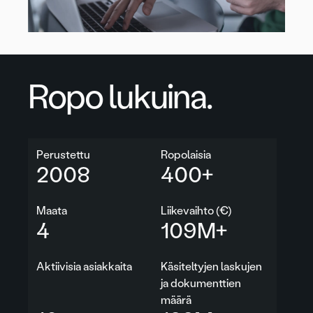
Ropo lukuina.
Perustettu
Ropolaisia
2008
400
+
Maata
Liikevaihto (€)
4
109
M+
Aktiivisia asiakkaita
Käsiteltyjen laskujen
ja dokumenttien
määrä