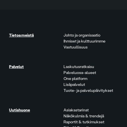
Tietoa meistä
Johto ja organisaatio
Ihmiset ja kulttuurimme
Vastuullisuus
Palvelut
Laskutusratkaisu
Palveluosa-alueet
One platform
Lisäpalvelut
Tuote- ja palvelupäivitykset
Uutishuone
Asiakastarinat
Näkökulmia & trendejä
Raportit & tutkimukset