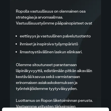
Ropolla vastuullisuus on olennainen osa
strategiaa ja arvomaailmaa.
Vastuullisuustyömme pääpainopisteet ovat
eettisyys ja vastuullinen palvelutuotanto
ihmiset ja inspiroiva työympäristö
ilmastoystävällinen laskun elinkaari.
Olemme sitoutuneet parantamaan
läpinäkyvyyttä, edistämään pitkän aikavälin
kestävää kasvua sekä varmistamaan
erinomaisen asiakaskokemuksen ja
työntekijöidemme tyytyväisyyden.
Luottamus on Ropon liiketoiminnan perusta.
Vastaamme yritysten tärkeimpien