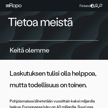
Jatka sisältöön
Finland
Tietoa meistä
Keitä olemme
Laskutuksen tulisi olla helppoa,
mutta todellisuus on toinen.
Pohjoismaissa lähetetään vuosittain kaksi miljardia
laskua. Euroopassa luku on 40 miljardia. Suuri osa