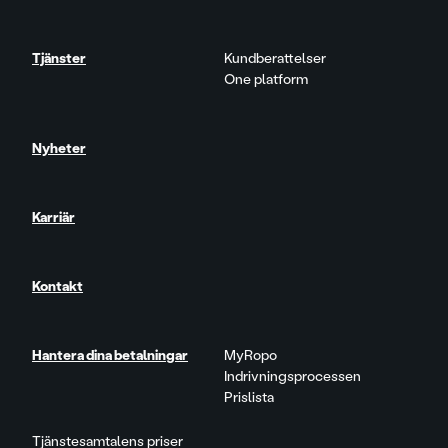
Tjänster
Kundberattelser
One platform
Nyheter
Karriär
Kontakt
Hantera dina betalningar
MyRopo
Indrivningsprocessen
Prislista
Tjänstesamtalens priser