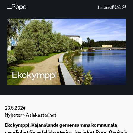
Hoppa till innehållet
Finland
Ekokymppi
23.5.2024
Nyheter
›
Asiakastarinat
Ekokymppi, Kajanalands gemensamma kommunala
myndighet för avfallshantering, har infört Ropo Capitals