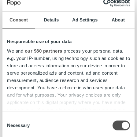
användare den största konkurrensfördelen när den är
anpassat till specifika krav i branschen. Effekterna är
Consent
Details
Ad Settings
About
uppenbara, inte bara i resursfördelningen, utan också i
slutkundservicen.
Responsible use of your data
– Många avfallshanteringsorganisationer funderar på att
byta sina system. Vår tjänst för fakturans livscykel är
We and
our 980 partners
process your personal data,
anpassad till branschen – enligt vår erfarenhet, garanterar
e.g. your IP-number, using technology such as cookies to
detta den bästa lösningen för både kunden och kundens
store and access information on your device in order to
kund. Ekokymppi är ett utmärkt exempel på detta,
serve personalized ads and content, ad and content
påpekar Räsänen.
measurement, audience research and services
development. You have a choice in who uses your data
Även om Ekokymppi var mest intresserade av
and for what purposes. Your privacy choices are only
processdigitalisering och övervakning i realtid och
applicable on this digital property where you have made
rapportering var kostnadsbesparingar också välkomna.
your choices. You can change or withdraw your consent
Den nya lösningen möjliggör lägre kostnader även om
any time from the Cookie Declaration or by clicking on
Consent
kundservicetiderna är längre.
the Privacy trigger icon.
Necessary
Selection