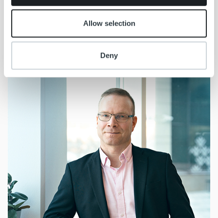
Kajana; och Ylä-Kainuu, lokaltidningarna Kuhmolainen och
Sotkamo-lehti.
www.suomalainenlehtipaino.fi
Allow selection
Ytterligare information:
Deny