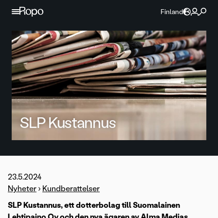
Hoppa till innehållet
Finland
SLP Kustannus
23.5.2024
Nyheter
›
Kundberattelser
SLP Kustannus, ett dotterbolag till Suomalainen
Lehtipaino Oy och den nya ägaren av Alma Medias