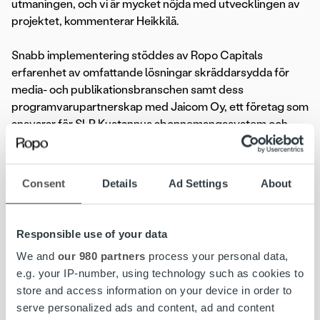
utmaningen, och vi är mycket nöjda med utvecklingen av
projektet, kommenterar Heikkilä.
Snabb implementering stöddes av Ropo Capitals
erfarenhet av omfattande lösningar skräddarsydda för
media- och publikationsbranschen samt dess
programvarupartnerskap med Jaicom Oy, ett företag som
ansvarar för SLP Kustannus abonnemangssystem och
Anygraaf ansvarig för SLP Kustannus
annonshanteringssystem. Ropo Capital och dess partners
har realiserat liknande lösningar för Fokus Media och
Consent
Details
Ad Settings
About
Joutsen Media, bland andra.
– Hela förlagsbranschen är i en övergångsfas. Vi finner
Responsible use of your data
segmentet mycket intressant och kommer att fortsätta
We and
our 980 partners
process your personal data,
våra investeringar där. Vi har ett tjänstepaket färdig att
e.g. your IP-number, using technology such as cookies to
använda, som tar hänsyn till specifika egenskaper och
store and access information on your device in order to
utmaningar inom sektorn. Automatisering är hörnstenarna
serve personalized ads and content, ad and content
i vår lösning, säger
Mikko Uotinen
, kundansvarig på Ropo