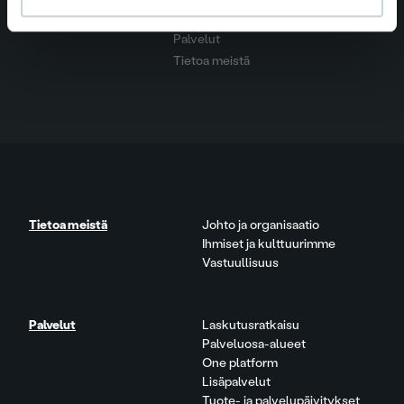
Ura Ropolla
Palvelut
Tietoa meistä
Tietoa meistä
Johto ja organisaatio
Ihmiset ja kulttuurimme
Vastuullisuus
Palvelut
Laskutusratkaisu
Palveluosa-alueet
One platform
Lisäpalvelut
Tuote- ja palvelupäivitykset