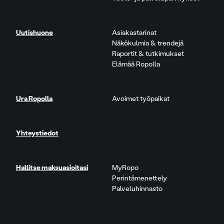
Uutishuone
Asiakastarinat
Näkökulmia & trendejä
Raportit & tutkimukset
Elämää Ropolla
Ura Ropolla
Avoimet työpaikat
Yhteystiedot
Hallitse maksuasioitasi
MyRopo
Perintämenettely
Palveluhinnasto