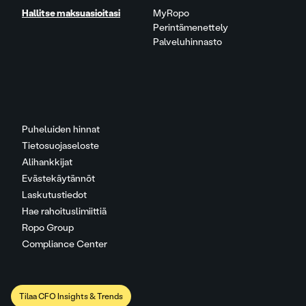
Hallitse maksuasioitasi
MyRopo
Perintämenettely
Palveluhinnasto
Puheluiden hinnat
Tietosuojaseloste
Alihankkijat
Evästekäytännöt
Laskutustiedot
Hae rahoituslimiittiä
Ropo Group
Compliance Center
Tilaa CFO Insights & Trends