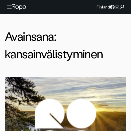
Jatka sisältöön
Finland
Avainsana:
kansainvälistyminen