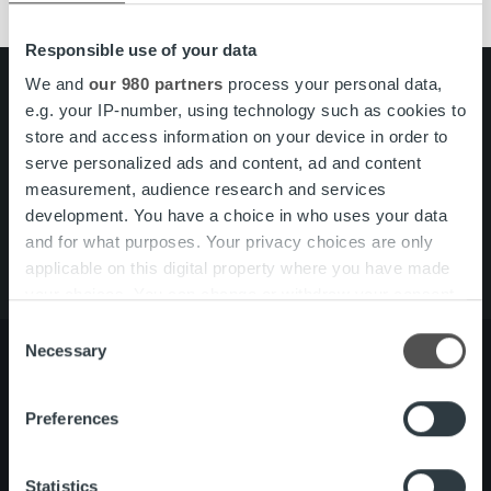
Responsible use of your data
We and
our 980 partners
process your personal data,
Search for:
e.g. your IP-number, using technology such as cookies to
store and access information on your device in order to
Pikalinkit
Yhteystiedot
serve personalized ads and content, ad and content
Ura Ropolla
measurement, audience research and services
Palvelut
development. You have a choice in who uses your data
Tietoa meistä
and for what purposes. Your privacy choices are only
applicable on this digital property where you have made
your choices. You can change or withdraw your consent
any time from the Cookie Declaration or by clicking on
Consent
the Privacy trigger icon.
Necessary
Selection
Find out more about how your personal data is processed
Preferences
Tietoa meistä
Johto ja organisaatio
and set your preferences in the
details section
.
Ihmiset ja kulttuurimme
Vastuullisuus
We use cookies to personalise content and ads, to
Statistics