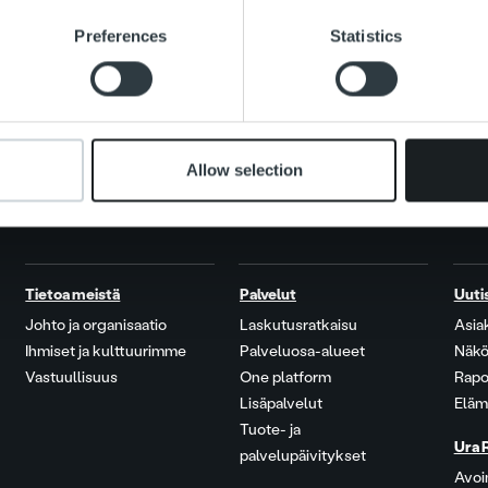
e content and ads, to provide social media features and to analy
Preferences
Statistics
 our site with our social media, advertising and analytics partn
 provided to them or that they’ve collected from your use of their
Allow selection
Tietoa meistä
Palvelut
Uuti
Johto ja organisaatio
Laskutusratkaisu
Asia
Ihmiset ja kulttuurimme
Palveluosa-alueet
Näkö
Vastuullisuus
One platform
Rapo
Lisäpalvelut
Eläm
Tuote- ja
Ura 
palvelupäivitykset
Avoi