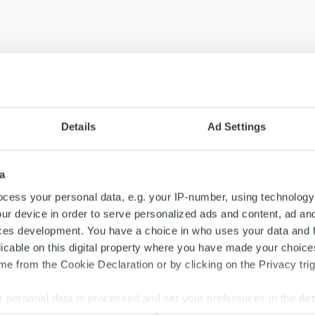
Details
Ad Settings
a
cess your personal data, e.g. your IP-number, using technology
ur device in order to serve personalized ads and content, ad a
ces development. You have a choice in who uses your data and 
licable on this digital property where you have made your choic
e from the Cookie Declaration or by clicking on the Privacy trig
 personal data is processed and set your preferences in the
det
Search for: