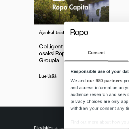
Ajankohtaista
Colligent Inkasso AB
osaksi Ropo Capital
Consent
Groupia
Responsible use of your dat
Lue lisää
We and
our 980 partners
pro
and access information on yo
audience research and servi
privacy choices are only app
withdraw your consent any tim
Find out more about how your
Pikalinkit
Yhteystiedot