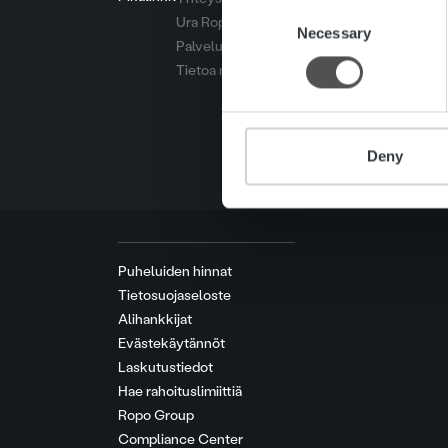
Consent
Ura Ropolla
We use cookies to personalis
Necessary
Selection
Palvelut
information about your use of
Tietoa meistä
other information that you’ve
Deny
Puheluiden hinnat
Tietosuojaseloste
Alihankkijat
Evästekäytännöt
Laskutustiedot
Hae rahoituslimiittiä
Ropo Group
Compliance Center