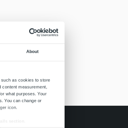
About
 such as cookies to store
nd content measurement,
for what purposes. Your
es. You can change or
ger icon.
ails section
.