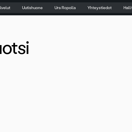
lvelut
Uutishuone
Ura Ropolla
Yhteystiedot
Hall
otsi