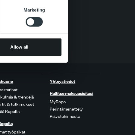
se our traffic. We also share
Marketing
ers who may combine it with
 services.
Allow all
shuone
Yhteystiedot
kastarinat
Hallitse maksuasioitasi
kulmia & trendejä
MyRopo
rtit & tutkimukset
Perintämenettely
ää Ropolla
Palveluhinnasto
Ropolla
met työpaikat