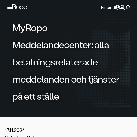
Hoppa till innehållet
Finland
MyRopo
Meddelandecenter: alla
betalningsrelaterade
meddelanden och tjänster
på ett ställe
17.11.2024