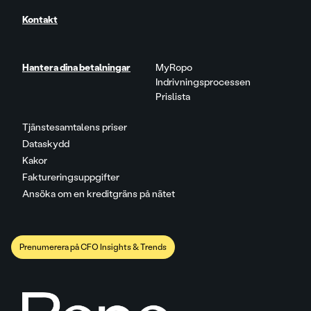
Kontakt
Hantera dina betalningar
MyRopo
Indrivningsprocessen
Prislista
Tjänstesamtalens priser
Dataskydd
Kakor
Faktureringsuppgifter
Ansöka om en kreditgräns på nätet
Prenumerera på CFO Insights & Trends