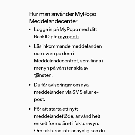
Hur man använder MyRopo
Meddelandecenter
Logga in på MyRopo med ditt
BankID på:
myropo.fi
Läs inkommande meddelanden
och svara på dem i
Meddelandecentret, som finns i
menyn på vänster sida av
tjänsten.
Du får aviseringar om nya
meddelanden via SMS eller e-
post.
För att starta ett nytt
meddelandeflöde, använd helt
enkelt formuläret i fakturavyn.
Om fakturan inte är synlig kan du