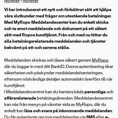
Nyheter
›
Nyheter
Vi har introducerat ett nytt och förbättrat sätt att hjälpa
våra slutkunder med frågor om utestående betalningar.
Med MyRopo Meddelandecenter kan du enkelt skicka
och ta emot meddelande och dokument på ett säkert
sätt med Ropos kundtjänst. Från och med nu hittar du
alla betalningsrelaterade meddelanden och tjänster
bekvämt på ett och samma ställe.
Meddelanden skickas och läses säkert genom
MyRopo
,
där du loggar in med ditt BankID. Denna autentisering ökar
säkerheten och påskyndar meddelandehanteringen,
eftersom nödvändiga detaljer automatiskt överförs till vår
kundtjänst.
I Meddelandecentret kan du hantera både
personliga
och
affärsrelaterade
betalningsärenden. Meddelandecentret
kan nås från menyn på vänster sida av MyRopo, där du
enkelt kan
läsa och svara på inkommande meddelanden
.
Du får aviseringar om nya meddelanden via
SMS
eller
e-