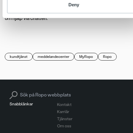
Deny
Om du behöver hjälp med att använda MyRopo kan du be
om hjälp via chatten.
Logga in | myropo.fi
kundtjänst
meddelandecenter
MyRopo
Ropo
Search for:
Snabblänkar
Kontakt
Karriär
Tjänster
Om oss