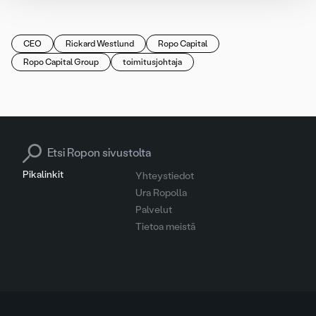
CEO
Rickard Westlund
Ropo Capital
Ropo Capital Group
toimitusjohtaja
Search for:
Pikalinkit
Yhteystiedot
Ura Ropolla
Palvelut
Tietoa meistä