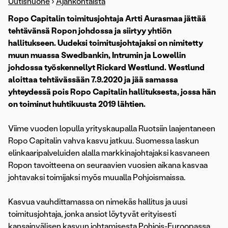
Uutishuone
›
Ajankohtaista
Ropo Capitalin toimitusjohtaja Artti Aurasmaa jättää
tehtävänsä Ropon johdossa ja siirtyy yhtiön
hallitukseen. Uudeksi toimitusjohtajaksi on nimitetty
muun muassa Swedbankin, Intrumin ja Lowellin
johdossa työskennellyt Rickard Westlund. Westlund
aloittaa tehtävässään 7.9.2020 ja jää samassa
yhteydessä pois Ropo Capitalin hallituksesta, jossa hän
on toiminut huhtikuusta 2019 lähtien.
Viime vuoden lopulla yrityskaupalla Ruotsiin laajentaneen
Ropo Capitalin vahva kasvu jatkuu. Suomessa laskun
elinkaaripalveluiden alalla markkinajohtajaksi kasvaneen
Ropon tavoitteena on seuraavien vuosien aikana kasvaa
johtavaksi toimijaksi myös muualla Pohjoismaissa.
Kasvua vauhdittamassa on nimekäs hallitus ja uusi
toimitusjohtaja, jonka ansiot löytyvät erityisesti
kansainvälisen kasvun johtamisesta Pohjois-Euroopassa.