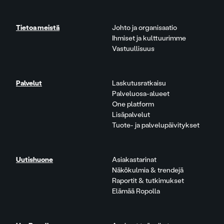
Tietoa meistä
Johto ja organisaatio
Ihmiset ja kulttuurimme
Vastuullisuus
Palvelut
Laskutusratkaisu
Palveluosa-alueet
One platform
Lisäpalvelut
Tuote- ja palvelupäivitykset
Uutishuone
Asiakastarinat
Näkökulmia & trendejä
Raportit & tutkimukset
Elämää Ropolla