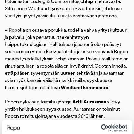
tilitoimiston Ludvig & Co:n toimitusjohtajan tehtävästä.
Sitä ennen Westlund työskenteli Swedbankin johdossa
yksityis- ja yritysasiakkuuksista vastaavana johtajana.
– Ropolla on osaava porukka, todella vahva yrityskulttuuri
ja palvelu, joka perustuu itsekehitettyyn
huipputeknologiaan. Hallituksen jäsenenä olen päässyt
seuraamaan yhtiön kasvua läheltä ja uskon vahvasti Ropon
menestysedellytyksiin Pohjoismaissa. Palvelumallimme on
ainutlaatuinen ja ropolaisilla on hyvä draivi. Odotan innolla,
että pääsen syventymään uuteen tehtävään ja avaamaan
ovia myös kansainvälisillä markkinoilla, syyskuussa
toimitusjohtajana aloittava
Westlund kommentoi.
Ropon nykyinen toimitusjohtaja
Artti Aurasmaa
siirtyy
yhtiön hallitukseen syyskuussa. Aurasmaa on toiminut
Ropon toimitusjohtajana vuodesta 2016 lähtien.
Johtajakauden aikana Ropo-konsernin liikevaihto on
kasvanut 550 %, henkilöstömäärä kolminkertaistunut ja