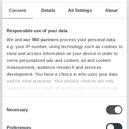
yhtiö kasvanut kilpailemaan myös kaikista suurimmista
Consent
Details
Ad Settings
About
asiakkuuksista Suomessa. Nyt samaa kasvua haetaan
muualta Pohjoismaista. Ensimmäisenä vuorossa on Ruotsi.
Responsible use of your data
– Neljä vuotta on mennyt nopeasti ja Ropon kasvuvauhti
vain kiihtyy. Ropolla on vahva palvelukokonaisuus, aivan
We and
our 980 partners
process your personal data,
poikkeuksellinen voittamisen kulttuuri ja vielä paljon
e.g. your IP-number, using technology such as cookies to
saavutettavaa. Omalta osaltani haluan nyt keskittyä
store and access information on your device in order to
vauhdittamaan kasvua Ropon hallituksesta käsin. Olen
serve personalized ads and content, ad and content
todella tyytyväinen, että hallituksemme löysi jatkajakseni
measurement, audience research and services
kokeneen johtajan, jonka ohjauksessa seuraavatkin
development. You have a choice in who uses your data
kasvuaskeleet ovat mahdollisia. Lämpimästi tervetuloa
and for what purposes. Your privacy choices are only
Ropojengiin Rickard, väistyvä toimitusjohtaja
Aurasmaa
applicable on this digital property where you have made
toivottaa.
your choices. You can change or withdraw your consent
any time from the Cookie Declaration or by clicking on
Consent
Aurasmaan lisäksi Ropon hallituksessa vaikuttavat muun
the Privacy trigger icon.
Necessary
Selection
muassa, Adelis Equity Partnersin
Rasmus Molander
,
Gustav Bard
ja
John-Matias Uuttana,
Collector Bankin
Find out more about how your personal data is processed
Preferences
varatoimitusjohtaja
Susanne Bruce
ja neuvonantajana