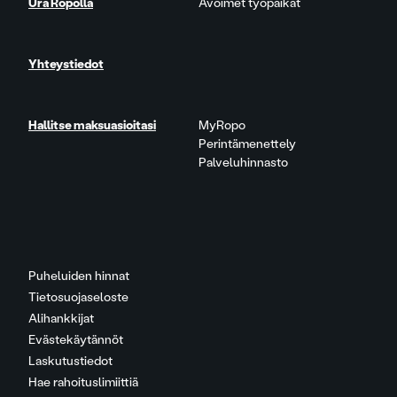
Ura Ropolla
Avoimet työpaikat
Yhteystiedot
Hallitse maksuasioitasi
MyRopo
Perintämenettely
Palveluhinnasto
Puheluiden hinnat
Tietosuojaseloste
Alihankkijat
Evästekäytännöt
Laskutustiedot
Hae rahoituslimiittiä