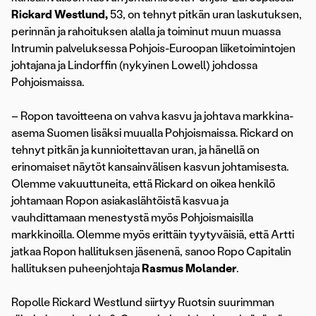
Rickard Westlund,
53, on tehnyt pitkän uran laskutuksen,
perinnän ja rahoituksen alalla ja toiminut muun muassa
Intrumin palveluksessa Pohjois-Euroopan liiketoimintojen
johtajana ja Lindorffin (nykyinen Lowell) johdossa
Pohjoismaissa.
– Ropon tavoitteena on vahva kasvu ja johtava markkina-
asema Suomen lisäksi muualla Pohjoismaissa. Rickard on
tehnyt pitkän ja kunnioitettavan uran, ja hänellä on
erinomaiset näytöt kansainvälisen kasvun johtamisesta.
Olemme vakuuttuneita, että Rickard on oikea henkilö
johtamaan Ropon asiakaslähtöistä kasvua ja
vauhdittamaan menestystä myös Pohjoismaisilla
markkinoilla. Olemme myös erittäin tyytyväisiä, että Artti
jatkaa Ropon hallituksen jäsenenä, sanoo Ropo Capitalin
hallituksen puheenjohtaja
Rasmus Molander
.
Ropolle Rickard Westlund siirtyy Ruotsin suurimman