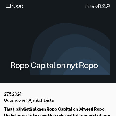
Jatka sisältöön
Finland
Ropo Capital on nyt Ropo
27.5.2024
Uutishuone
›
Ajankohtaista
Tästä päivästä alkaen Ropo Capital on lyhyesti Ropo.
Uudistus on tärkeä merkkipaalu matkallamme start up -