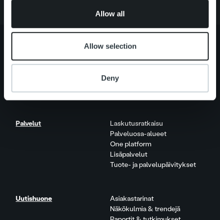
of their services.
Allow all
Allow selection
Tietoa meistä
Johto ja organisaatio
Deny
Ihmiset ja kulttuurimme
Vastuullisuus
Palvelut
Laskutusratkaisu
Palveluosa-alueet
One platform
Lisäpalvelut
Tuote- ja palvelupäivitykset
Uutishuone
Asiakastarinat
Näkökulmia & trendejä
Raportit & tutkimukset