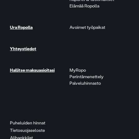
Elämää Ropolla
Ura Ropolla
Avoimet työpaikat
Yhteystiedot
Hallitse maksuasioitasi
MyRopo
Perintämenettely
Palveluhinnasto
Puheluiden hinnat
Tietosuojaseloste
Alihankkijat