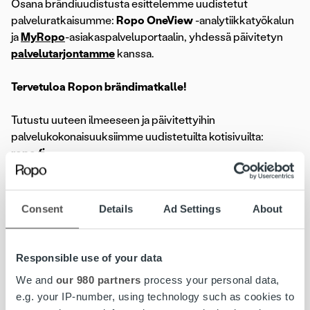
Osana brändiuudistusta esittelemme uudistetut
palveluratkaisumme:
Ropo OneView
-analytiikkatyökalun
ja
MyRopo
-asiakaspalveluportaalin, yhdessä päivitetyn
palvelutarjontamme
kanssa.
Tervetuloa Ropon brändimatkalle!
Tutustu uuteen ilmeeseen ja päivitettyihin
palvelukokonaisuuksiimme uudistetuilta kotisivuilta:
ropo.fi
.
Uudistukset pähkinänkuoressa:
Consent
Details
Ad Settings
About
• Ropo Capital on nyt
Ropo
. Brändinimeä käytetään
kaikessa yleisessä asiakasviestinnässä.
• Virallinen nimi on Ropo Suomi Oy (ks.
laskutustiedot
).
Responsible use of your data
• Sähköpostiosoitteet ovat
ropo.com
-päätteisiä
We and
our 980 partners
process your personal data,
(etunimi.sukunimi@ropo.com).
e.g. your IP-number, using technology such as cookies to
• Suomenkielisten verkkosivujemme uusi osoite on: