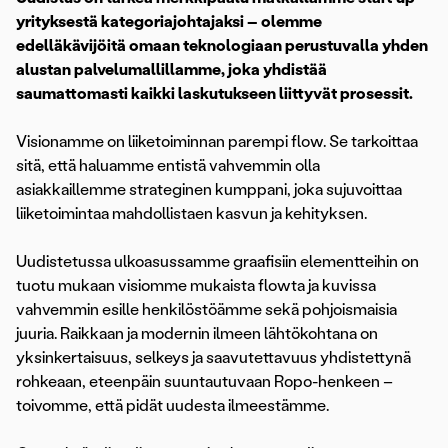
yrityksestä kategoriajohtajaksi – olemme
edelläkävijöitä omaan teknologiaan perustuvalla yhden
alustan palvelumallillamme, joka yhdistää
saumattomasti kaikki laskutukseen liittyvät prosessit.
Visionamme on liiketoiminnan parempi flow. Se tarkoittaa
sitä, että haluamme entistä vahvemmin olla
asiakkaillemme strateginen kumppani, joka sujuvoittaa
liiketoimintaa mahdollistaen kasvun ja kehityksen.
Uudistetussa ulkoasussamme graafisiin elementteihin on
tuotu mukaan visiomme mukaista flowta ja kuvissa
vahvemmin esille henkilöstöämme sekä pohjoismaisia
juuria. Raikkaan ja modernin ilmeen lähtökohtana on
yksinkertaisuus, selkeys ja saavutettavuus yhdistettynä
rohkeaan, eteenpäin suuntautuvaan Ropo-henkeen –
toivomme, että pidät uudesta ilmeestämme.