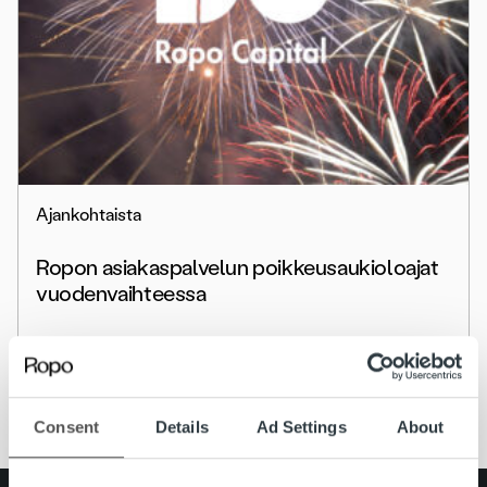
Ajankohtaista
Ropon asiakaspalvelun poikkeusaukioloajat
vuodenvaihteessa
Lue lisää
Consent
Details
Ad Settings
About