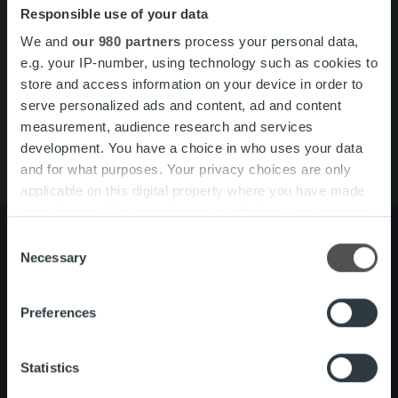
Responsible use of your data
Search for:
We and
our 980 partners
process your personal data,
Pikalinkit
Yhteystiedot
e.g. your IP-number, using technology such as cookies to
Ura Ropolla
store and access information on your device in order to
Palvelut
serve personalized ads and content, ad and content
Tietoa meistä
measurement, audience research and services
development. You have a choice in who uses your data
and for what purposes. Your privacy choices are only
applicable on this digital property where you have made
your choices. You can change or withdraw your consent
any time from the Cookie Declaration or by clicking on
Consent
the Privacy trigger icon.
Necessary
Selection
Tietoa meistä
Johto ja organisaatio
Find out more about how your personal data is processed
Ihmiset ja kulttuurimme
Preferences
and set your preferences in the
details section
.
Vastuullisuus
We use cookies to personalise content and ads, to
Statistics
provide social media features and to analyse our traffic.
Palvelut
Laskutusratkaisu