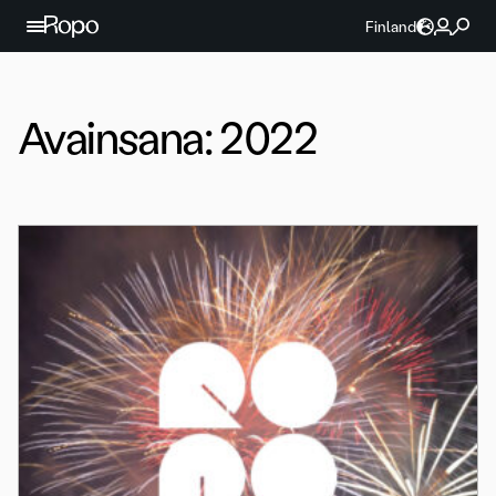
Jatka sisältöön
Finland
Avainsana:
2022