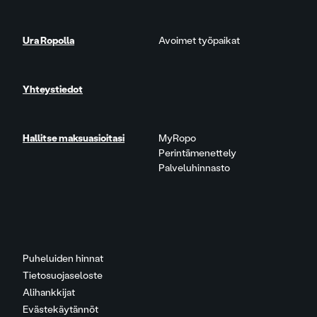
Ura Ropolla
Avoimet työpaikat
Yhteystiedot
Hallitse maksuasioitasi
MyRopo
Perintämenettely
Palveluhinnasto
Puheluiden hinnat
Tietosuojaseloste
Alihankkijat
Evästekäytännöt