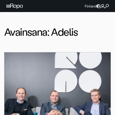
Jatka sisältöön
Finland
Avainsana:
Adelis