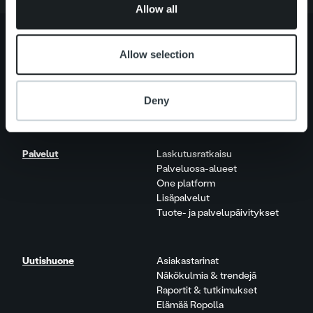
Allow all
Allow selection
Tietoa meistä
Johto ja organisaatio
Ihmiset ja kulttuurimme
Deny
Vastuullisuus
Palvelut
Laskutusratkaisu
Palveluosa-alueet
One platform
Lisäpalvelut
Tuote- ja palvelupäivitykset
Uutishuone
Asiakastarinat
Näkökulmia & trendejä
Raportit & tutkimukset
Elämää Ropolla