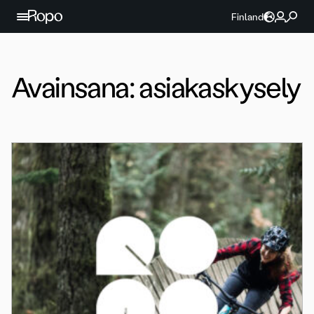
Jatka sisältöön
Finland
Avainsana:
asiakaskysely