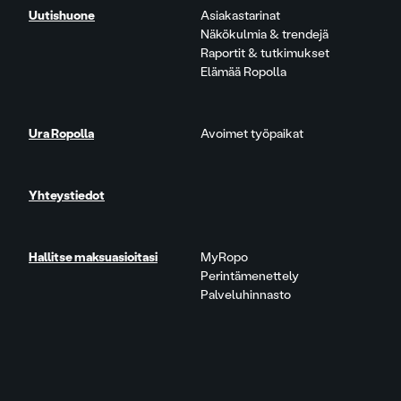
Uutishuone
Asiakastarinat
Näkökulmia & trendejä
Raportit & tutkimukset
Elämää Ropolla
Ura Ropolla
Avoimet työpaikat
Yhteystiedot
Hallitse maksuasioitasi
MyRopo
Perintämenettely
Palveluhinnasto