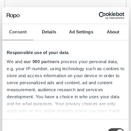
Lue lisää
Consent
Details
Ad Settings
About
Responsible use of your data
We and
our 980 partners
process your personal data,
e.g. your IP-number, using technology such as cookies to
store and access information on your device in order to
serve personalized ads and content, ad and content
measurement, audience research and services
development. You have a choice in who uses your data
and for what purposes. Your privacy choices are only
applicable on this digital property where you have made
your choices. You can change or withdraw your consent
any time from the Cookie Declaration or by clicking on
Consent