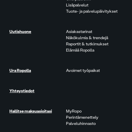
Lisäpalvelut
Tuote- ja palvelupäivitykset
Uutishuone
Asiakastarinat
Näkökulmia & trendejä
Raportit & tutkimukset
Elämää Ropolla
Ura Ropolla
Avoimet työpaikat
Yhteystiedot
Hallitse maksuasioitasi
MyRopo
Perintämenettely
Palveluhinnasto