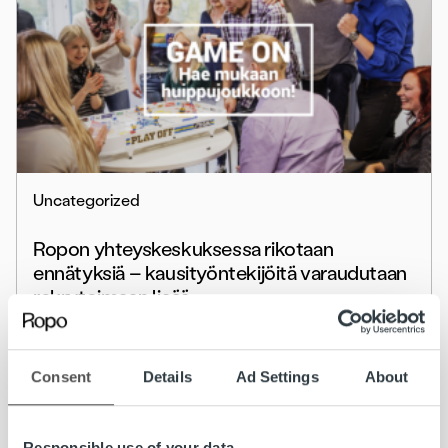
Uncategorized
Ropon yhteyskeskuksessa rikotaan
ennätyksiä – kausityöntekijöitä varaudutaan
rekrytoimaan lisää
Lue lisää
Consent
Details
Ad Settings
About
Responsible use of your data