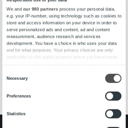
We and
our 980 partners
process your personal data,
e.g. your IP-number, using technology such as cookies to
store and access information on your device in order to
serve personalized ads and content, ad and content
measurement, audience research and services
development. You have a choice in who uses your data
and for what purposes. Your privacy choices are only
Uncategorized
applicable on this digital property where you have made
your choices. You can change or withdraw your consent
Haemme Kesätyöntekijöitä Kuopioon
any time from the Cookie Declaration or by clicking on
Consent
the Privacy trigger icon.
Necessary
Selection
Lue lisää
Find out more about how your personal data is processed
Preferences
and set your preferences in the
details section
.
We use cookies to personalise content and ads, to
Statistics
provide social media features and to analyse our traffic.
We also share information about your use of our site with
Search for: