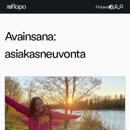
Jatka sisältöön
Finland
Avainsana:
asiakasneuvonta