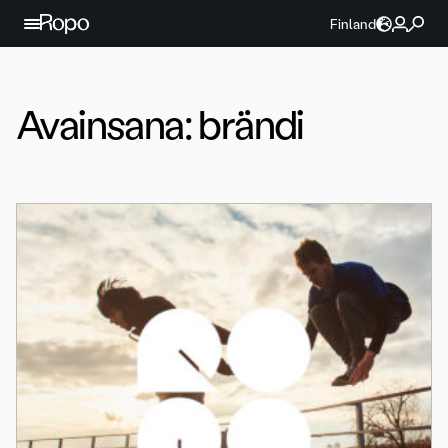
Jatka sisältöön
Finland
Avainsana:
brändi