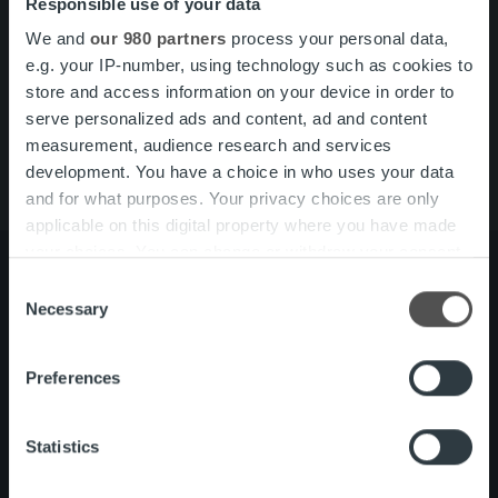
Search for:
Responsible use of your data
We and
our 980 partners
process your personal data,
Pikalinkit
Yhteystiedot
e.g. your IP-number, using technology such as cookies to
Ura Ropolla
store and access information on your device in order to
Palvelut
serve personalized ads and content, ad and content
Tietoa meistä
measurement, audience research and services
development. You have a choice in who uses your data
and for what purposes. Your privacy choices are only
applicable on this digital property where you have made
your choices. You can change or withdraw your consent
any time from the Cookie Declaration or by clicking on
Consent
the Privacy trigger icon.
Necessary
Selection
Tietoa meistä
Johto ja organisaatio
Ihmiset ja kulttuurimme
Find out more about how your personal data is processed
Preferences
Vastuullisuus
and set your preferences in the
details section
.
We use cookies to personalise content and ads, to
Statistics
Palvelut
Laskutusratkaisu
provide social media features and to analyse our traffic.
Palveluosa-alueet
We also share information about your use of our site with