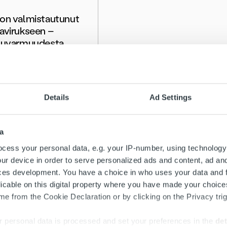
on valmistautunut
avirukseen –
luvarmuudesta
hditaan
eustilanteessakin
ää
Details
Ad Settings
a
cess your personal data, e.g. your IP-number, using technology
ur device in order to serve personalized ads and content, ad a
ces development. You have a choice in who uses your data and 
licable on this digital property where you have made your choic
e from the Cookie Declaration or by clicking on the Privacy trig
 personal data is processed and set your preferences in the
det