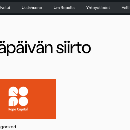
lvelut
Uutishuone
Ura Ropolla
Yhteystiedot
Hall
äpäivän siirto
gorized