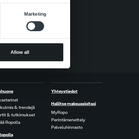
se our traffic. We also share
Marketing
ers who may combine it with
 services.
Allow all
shuone
Yhteystiedot
kastarinat
Hallitse maksuasioitasi
kulmia & trendejä
MyRopo
rtit & tutkimukset
Perintämenettely
ää Ropolla
Palveluhinnasto
Ropolla