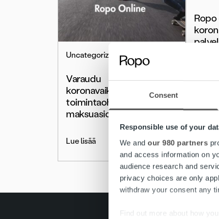
Ropo 
koron
palve
huole
Uncategorized
poikk
Varaudu
koronavaikutuksiin –
Lue lis
Consent
toimintaohjeita
maksuasioiden hoitoon
Responsible use of your dat
Lue lisää
We and
our 980 partners
pro
and access information on yo
audience research and servi
privacy choices are only app
withdraw your consent any tim
Find out more about how your