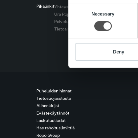
Pikalinkit
Consent
Yhteystiedot
We use cookies to personalis
Necessary
Selection
Ura Ropolla
information about your use of
Palvelut
other information that you’ve
Tietoa meistä
Deny
Puheluiden hinnat
Tietosuojaseloste
Alihankkijat
Evästekäytännöt
Laskutustiedot
Hae rahoituslimiittiä
Ropo Group