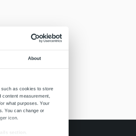
About
 such as cookies to store
nd content measurement,
for what purposes. Your
es. You can change or
ger icon.
ails section
.