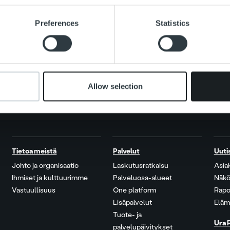
Search for:
e content and ads, to provide social media features and to analy
Preferences
Statistics
 our site with our social media, advertising and analytics partn
 provided to them or that they’ve collected from your use of their
Allow selection
Tietoa meistä
Palvelut
Uuti
Johto ja organisaatio
Laskutusratkaisu
Asia
Ihmiset ja kulttuurimme
Palveluosa-alueet
Näkö
Vastuullisuus
One platform
Rapo
Lisäpalvelut
Eläm
Tuote- ja
Ura 
palvelupäivitykset