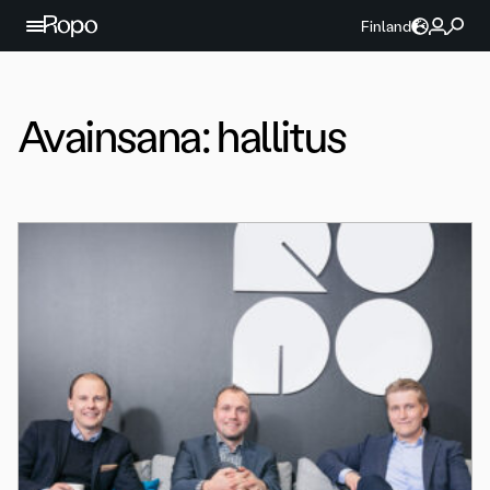
Jatka sisältöön
Finland
Avainsana:
hallitus