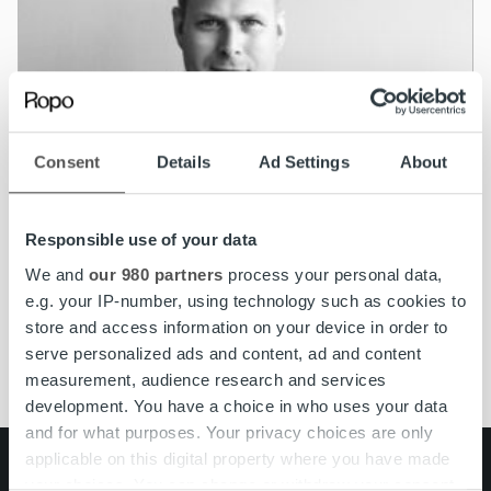
Consent
Details
Ad Settings
About
Uncategorized
Responsible use of your data
Mika Ruokonen Ropon hallitukseen
We and
our 980 partners
process your personal data,
e.g. your IP-number, using technology such as cookies to
Lue lisää
store and access information on your device in order to
serve personalized ads and content, ad and content
measurement, audience research and services
development. You have a choice in who uses your data
and for what purposes. Your privacy choices are only
applicable on this digital property where you have made
Search for:
your choices. You can change or withdraw your consent