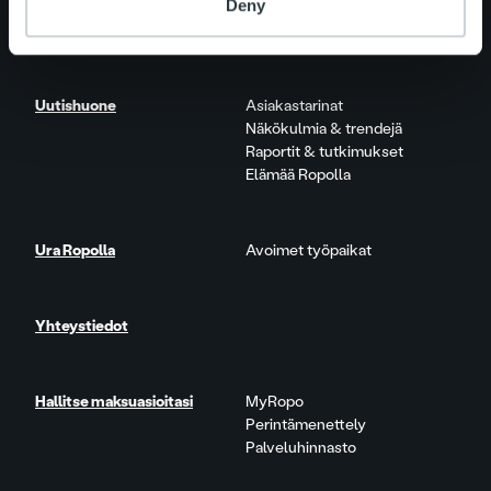
Deny
Lisäpalvelut
Tuote- ja palvelupäivitykset
Uutishuone
Asiakastarinat
Näkökulmia & trendejä
Raportit & tutkimukset
Elämää Ropolla
Ura Ropolla
Avoimet työpaikat
Yhteystiedot
Hallitse maksuasioitasi
MyRopo
Perintämenettely
Palveluhinnasto