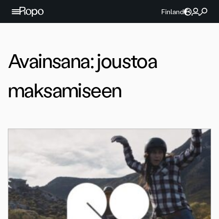
Jatka sisältöön
Finland
Avainsana:
joustoa
maksamiseen