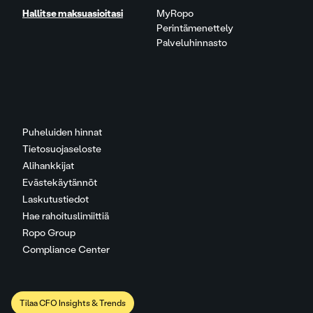
Hallitse maksuasioitasi
MyRopo
Perintämenettely
Palveluhinnasto
Puheluiden hinnat
Tietosuojaseloste
Alihankkijat
Evästekäytännöt
Laskutustiedot
Hae rahoituslimiittiä
Ropo Group
Compliance Center
Tilaa CFO Insights & Trends