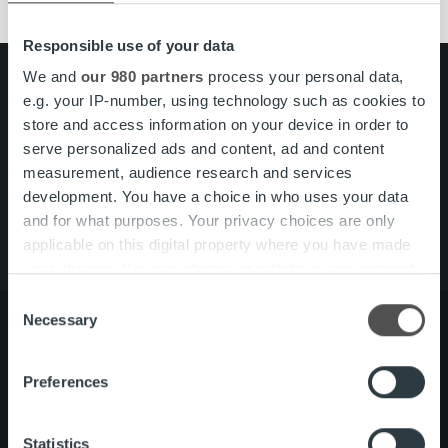
Responsible use of your data
We and
our 980 partners
process your personal data,
Search for:
e.g. your IP-number, using technology such as cookies to
store and access information on your device in order to
Pikalinkit
Yhteystiedot
serve personalized ads and content, ad and content
Ura Ropolla
measurement, audience research and services
Palvelut
development. You have a choice in who uses your data
Tietoa meistä
and for what purposes. Your privacy choices are only
applicable on this digital property where you have made
your choices. You can change or withdraw your consent
any time from the Cookie Declaration or by clicking on
Consent
the Privacy trigger icon.
Necessary
Selection
Find out more about how your personal data is processed
Preferences
Tietoa meistä
Johto ja organisaatio
and set your preferences in the
details section
.
Ihmiset ja kulttuurimme
Vastuullisuus
We use cookies to personalise content and ads, to
Statistics