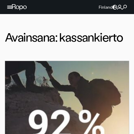
Jatka sisältöön
Finland
Avainsana:
kassankierto