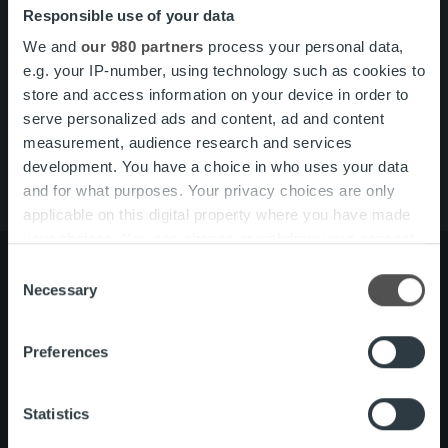
Responsible use of your data
Search for:
We and
our 980 partners
process your personal data,
Pikalinkit
Yhteystiedot
e.g. your IP-number, using technology such as cookies to
Ura Ropolla
store and access information on your device in order to
Palvelut
serve personalized ads and content, ad and content
Tietoa meistä
measurement, audience research and services
development. You have a choice in who uses your data
and for what purposes. Your privacy choices are only
applicable on this digital property where you have made
your choices. You can change or withdraw your consent
any time from the Cookie Declaration or by clicking on
Consent
the Privacy trigger icon.
Necessary
Selection
Tietoa meistä
Johto ja organisaatio
Find out more about how your personal data is processed
Ihmiset ja kulttuurimme
Preferences
and set your preferences in the
details section
.
Vastuullisuus
We use cookies to personalise content and ads, to
Statistics
provide social media features and to analyse our traffic.
Palvelut
Laskutusratkaisu