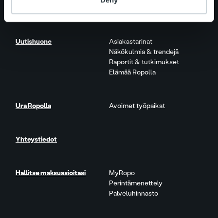
Tuote- ja palvelupäivitykset
Uutishuone
Asiakastarinat
Näkökulmia & trendejä
Raportit & tutkimukset
Elämää Ropolla
Ura Ropolla
Avoimet työpaikat
Yhteystiedot
Hallitse maksuasioitasi
MyRopo
Perintämenettely
Palveluhinnasto