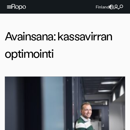
Jatka sisältöön
Finland
Avainsana:
kassavirran
optimointi