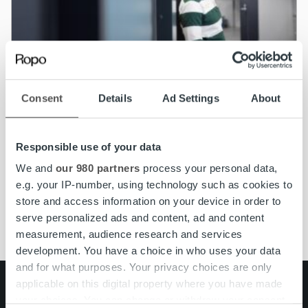
Consent
Details
Ad Settings
About
Uncategorized
Blogi: Korona näkyy maksuajoissa – näin
Responsible use of your data
äkillistä nousua ei ole nähty ikinä
We and
our 980 partners
process your personal data,
e.g. your IP-number, using technology such as cookies to
Lue lisää
store and access information on your device in order to
serve personalized ads and content, ad and content
measurement, audience research and services
development. You have a choice in who uses your data
and for what purposes. Your privacy choices are only
applicable on this digital property where you have made
Search for:
your choices. You can change or withdraw your consent