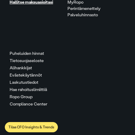
Hallitse maksuasioitasi
MyRopo
Perintämenettely
Palveluhinnasto
Puheluiden hinnat
Tietosuojaseloste
Alihankkijat
Evästekäytännöt
Laskutustiedot
Hae rahoituslimiittiä
Ropo Group
Compliance Center
Tilaa CFO Insights & Trends