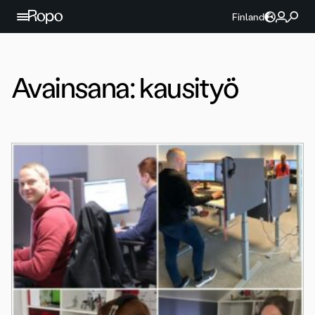
Jatka sisältöön
Finland
Avainsana:
kausityö