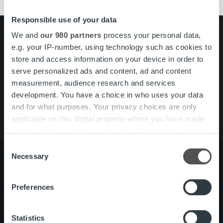
Responsible use of your data
We and
our 980 partners
process your personal data,
Search for:
e.g. your IP-number, using technology such as cookies to
Pikalinkit
Yhteystiedot
store and access information on your device in order to
Ura Ropolla
serve personalized ads and content, ad and content
Palvelut
measurement, audience research and services
Tietoa meistä
development. You have a choice in who uses your data
and for what purposes. Your privacy choices are only
applicable on this digital property where you have made
your choices. You can change or withdraw your consent
any time from the Cookie Declaration or by clicking on
Consent
the Privacy trigger icon.
Necessary
Selection
Find out more about how your personal data is processed
Tietoa meistä
Johto ja organisaatio
Preferences
and set your preferences in the
details section
.
Ihmiset ja kulttuurimme
Vastuullisuus
We use cookies to personalise content and ads, to
Statistics