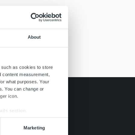
About
 such as cookies to store
nd content measurement,
for what purposes. Your
es. You can change or
ger icon.
ails section
.
se our traffic. We also share
Marketing
ers who may combine it with