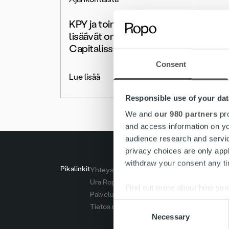
KPY ja toimiva johto
lisäävät omistustaan Ropo
Capitalissa
Consent
Lue lisää
Responsible use of your dat
We and
our 980 partners
pro
and access information on yo
audience research and servi
privacy choices are only app
withdraw your consent any tim
Pikalinkit
Yhteystiedot
Ura Ropolla
Find out more about how your
Palvelut
Consent
Tietoa meistä
We use cookies to personalis
Necessary
Selection
information about your use of