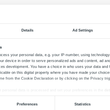
Details
Ad Settings
a
cess your personal data, e.g. your IP-number, using technology
ur device in order to serve personalized ads and content, ad a
ces development. You have a choice in who uses your data and 
licable on this digital property where you have made your choic
e from the Cookie Declaration or by clicking on the Privacy trig
Search for:
 personal data is processed and set your preferences in the
det
e content and ads, to provide social media features and to analy
Preferences
Statistics
 our site with our social media, advertising and analytics partn