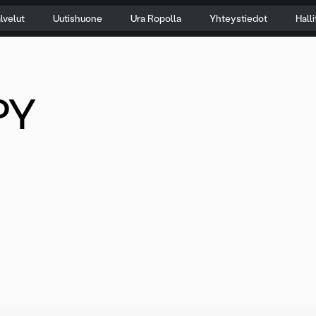
lvelut
Uutishuone
Ura Ropolla
Yhteystiedot
Hall
PY