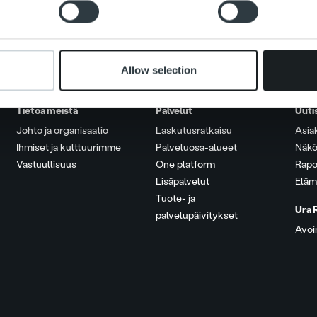
 provided to them or that they’ve collected from your use of their
Allow selection
Tietoa meistä
Palvelut
Uuti
Johto ja organisaatio
Laskutusratkaisu
Asia
Ihmiset ja kulttuurimme
Palveluosa-alueet
Näkö
Vastuullisuus
One platform
Rapo
Lisäpalvelut
Eläm
Tuote- ja
Ura 
palvelupäivitykset
Avoi