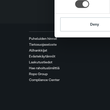
other information that you’ve
Deny
Puheluiden hinnat
Tietosuojaseloste
Alihankkijat
Evästekäytännöt
Laskutustiedot
Hae rahoituslimiittiä
Ropo Group
Compliance Center