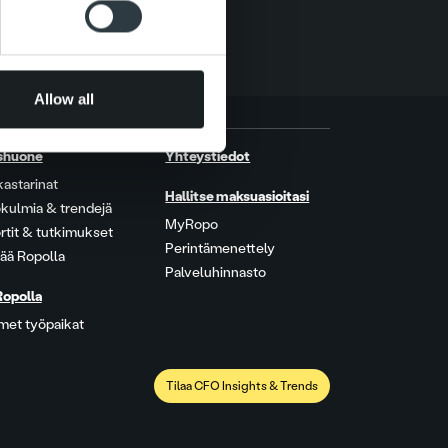
 services.
Allow all
shuone
Yhteystiedot
kastarinat
Hallitse maksuasioitasi
kulmia & trendejä
MyRopo
rtit & tutkimukset
Perintämenettely
ää Ropolla
Palveluhinnasto
Ropolla
met työpaikat
Tilaa CFO Insights & Trends