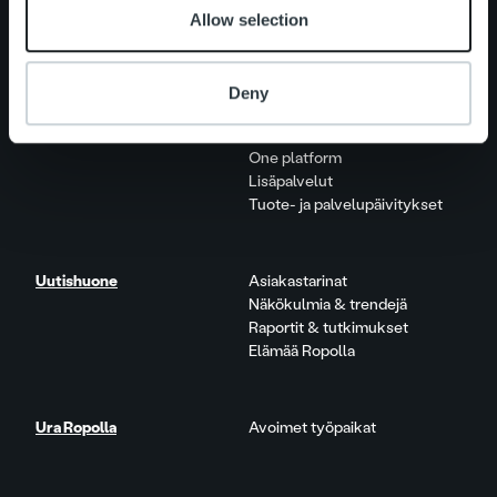
Ihmiset ja kulttuurimme
Allow selection
Vastuullisuus
Deny
Palvelut
Laskutusratkaisu
Palveluosa-alueet
One platform
Lisäpalvelut
Tuote- ja palvelupäivitykset
Uutishuone
Asiakastarinat
Näkökulmia & trendejä
Raportit & tutkimukset
Elämää Ropolla
Ura Ropolla
Avoimet työpaikat