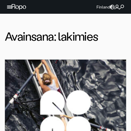
Jatka sisältöön
Finland
Avainsana:
lakimies