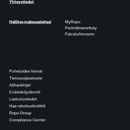
Yhteystiedot
Hallitse maksuasioitasi
MyRopo
Perintämenettely
Palveluhinnasto
Puheluiden hinnat
Tietosuojaseloste
Alihankkijat
Evästekäytännöt
Laskutustiedot
Hae rahoituslimiittiä
Ropo Group
Compliance Center