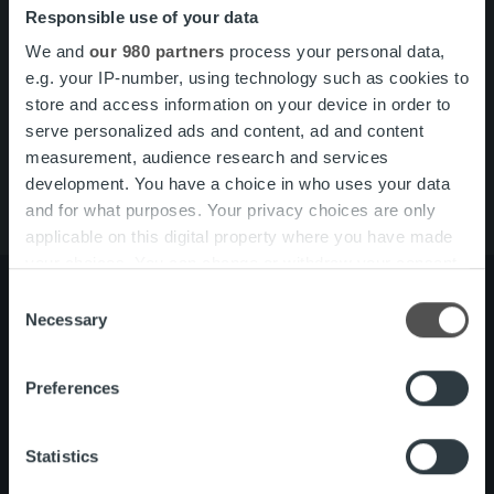
Responsible use of your data
Search for:
We and
our 980 partners
process your personal data,
Pikalinkit
Yhteystiedot
e.g. your IP-number, using technology such as cookies to
Ura Ropolla
store and access information on your device in order to
Palvelut
serve personalized ads and content, ad and content
Tietoa meistä
measurement, audience research and services
development. You have a choice in who uses your data
and for what purposes. Your privacy choices are only
applicable on this digital property where you have made
your choices. You can change or withdraw your consent
any time from the Cookie Declaration or by clicking on
Consent
the Privacy trigger icon.
Necessary
Selection
Tietoa meistä
Johto ja organisaatio
Find out more about how your personal data is processed
Ihmiset ja kulttuurimme
Preferences
and set your preferences in the
details section
.
Vastuullisuus
We use cookies to personalise content and ads, to
Statistics
provide social media features and to analyse our traffic.
Palvelut
Laskutusratkaisu