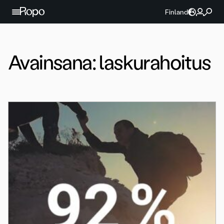
Jatka sisältöön
Finland
Avainsana:
laskurahoitus