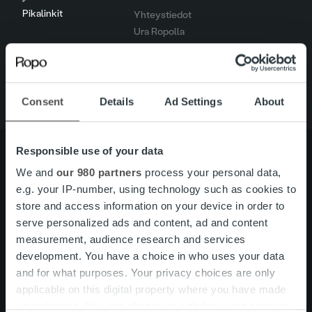
Pikalinkit
Yhteystiedot
Ura Ropolla
Palvelut
Tietoa meistä
Consent
Details
Ad Settings
About
Responsible use of your data
We and
our 980 partners
process your personal data,
e.g. your IP-number, using technology such as cookies to
Tietoa meistä
Johto ja organisaatio
store and access information on your device in order to
Ihmiset ja kulttuurimme
Vastuullisuus
serve personalized ads and content, ad and content
measurement, audience research and services
development. You have a choice in who uses your data
Palvelut
Laskutusratkaisu
and for what purposes. Your privacy choices are only
Palveluosa-alueet
applicable on this digital property where you have made
One platform
your choices. You can change or withdraw your consent