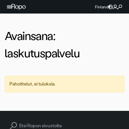
Jatka sisältöön
Finland
Avainsana:
laskutuspalvelu
Pahoittelut, ei tuloksia.
Search for: