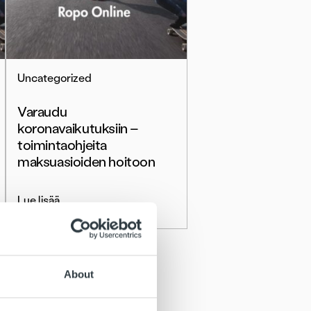
Uncategorized
Varaudu
koronavaikutuksiin –
toimintaohjeita
maksuasioiden hoitoon
Lue lisää
About