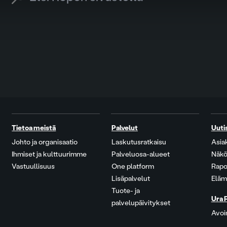
Tietoa meistä
Palvelut
Uuti
Johto ja organisaatio
Laskutusratkaisu
Asia
Ihmiset ja kulttuurimme
Palveluosa-alueet
Näkö
Vastuullisuus
One platform
Rapo
Lisäpalvelut
Eläm
Tuote- ja
Ura 
palvelupäivitykset
Avoi