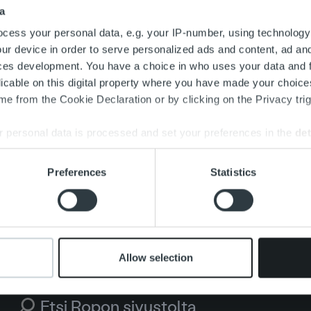
a
cess your personal data, e.g. your IP-number, using technology
ur device in order to serve personalized ads and content, ad a
ces development. You have a choice in who uses your data and 
licable on this digital property where you have made your choic
e from the Cookie Declaration or by clicking on the Privacy trig
 personal data is processed and set your preferences in the
det
e content and ads, to provide social media features and to analy
Preferences
Statistics
 our site with our social media, advertising and analytics partn
 provided to them or that they’ve collected from your use of their
Allow selection
Search for: