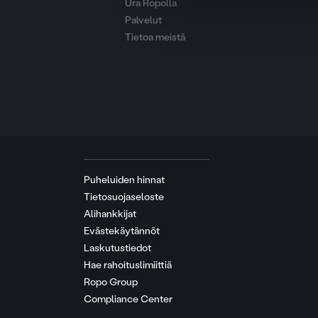
Ura Ropolla
Palvelut
Tietoa meistä
Puheluiden hinnat
Tietosuojaseloste
Alihankkijat
Evästekäytännöt
Laskutustiedot
Hae rahoituslimiittiä
Ropo Group
Compliance Center