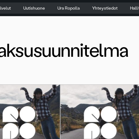
lvelut
Uutishuone
Ura Ropolla
Yhteystiedot
Hall
ksusuunnitelma