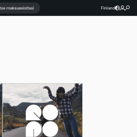
itse maksuasioitasi
Finland