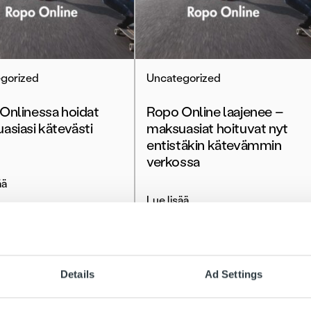
gorized
Uncategorized
Onlinessa hoidat
Ropo Online laajenee –
asiasi kätevästi
maksuasiat hoituvat nyt
entistäkin kätevämmin
verkossa
ää
Lue lisää
Details
Ad Settings