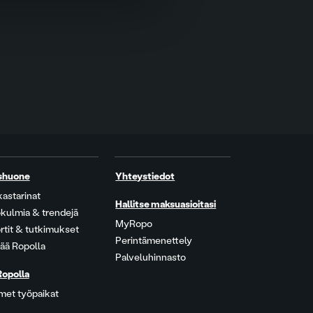
shuone
Yhteystiedot
kastarinat
Hallitse maksuasioitasi
kulmia & trendejä
MyRopo
rtit & tutkimukset
Perintämenettely
ää Ropolla
Palveluhinnasto
Ropolla
met työpaikat