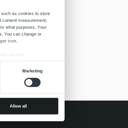
 such as cookies to store
nd content measurement,
for what purposes. Your
es. You can change or
ger icon.
ails section
.
se our traffic. We also share
Marketing
ers who may combine it with
 services.
Allow all