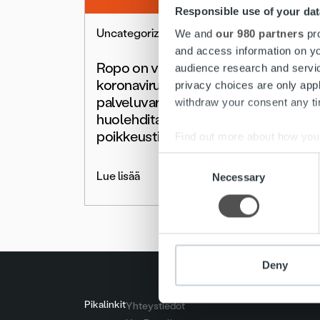
Responsible use of your dat
Uncategorized
We and
our 980 partners
pro
and access information on yo
Ropo on valmistautunut
audience research and servi
koronavirukseen –
privacy choices are only app
palveluvarmuudesta
withdraw your consent any tim
huolehditaan
poikkeustilanteessakin
Find out more about how your
Consent
We use cookies to personalis
Lue lisää
Necessary
Selection
information about your use of
other information that you’ve
Deny
Pikalinkit
Yhteystiedot