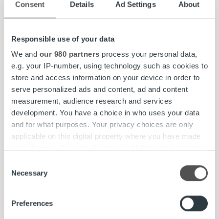
Consent
Details
Ad Settings
About
Responsible use of your data
We and
our 980 partners
process your personal data,
e.g. your IP-number, using technology such as cookies to
store and access information on your device in order to
Uncategorized
serve personalized ads and content, ad and content
Jonas Ramstedt Ropo Capitalin johtoon
measurement, audience research and services
Ruotsissa
development. You have a choice in who uses your data
and for what purposes. Your privacy choices are only
applicable on this digital property where you have made
Lue lisää
your choices. You can change or withdraw your consent
any time from the Cookie Declaration or by clicking on
Consent
the Privacy trigger icon.
Necessary
Selection
Find out more about how your personal data is processed
Preferences
and set your preferences in the
details section
.