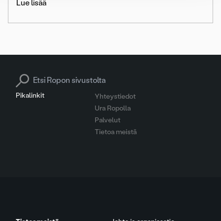
Lue lisää
Search for:
Pikalinkit
Yhteystiedot
Ura Ropolla
Palvelut
Tietoa meistä