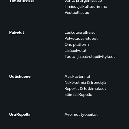
Tietoa meistä
Johto ja organisaatio
Ihmiset ja kulttuurimme
Vastuullisuus
Palvelut
Laskutusratkaisu
Palveluosa-alueet
One platform
Lisäpalvelut
Tuote- ja palvelupäivitykset
Uutishuone
Asiakastarinat
Näkökulmia & trendejä
Raportit & tutkimukset
Elämää Ropolla
Ura Ropolla
Avoimet työpaikat