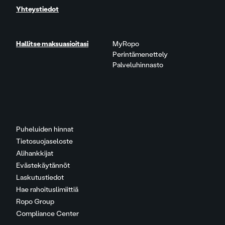
Yhteystiedot
Hallitse maksuasioitasi
MyRopo
Perintämenettely
Palveluhinnasto
Puheluiden hinnat
Tietosuojaseloste
Alihankkijat
Evästekäytännöt
Laskutustiedot
Hae rahoituslimiittiä
Ropo Group
Compliance Center