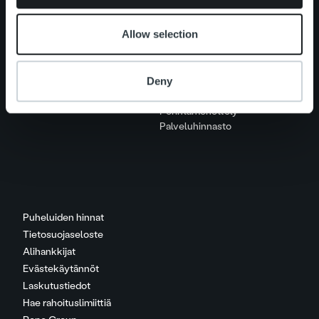
Allow selection
Yhteystiedot
Deny
Hallitse maksuasioitasi
MyRopo
Perintämenettely
Palveluhinnasto
Puheluiden hinnat
Tietosuojaseloste
Alihankkijat
Evästekäytännöt
Laskutustiedot
Hae rahoituslimiittiä