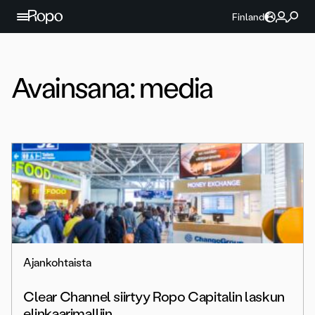
Jatka sisältöön
Finland
Avainsana:
media
Ajankohtaista
Clear Channel siirtyy Ropo Capitalin laskun
elinkaarimalliin