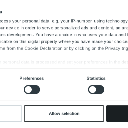
a
cess your personal data, e.g. your IP-number, using technology
ur device in order to serve personalized ads and content, ad a
ces development. You have a choice in who uses your data and 
licable on this digital property where you have made your choic
e from the Cookie Declaration or by clicking on the Privacy trig
 personal data is processed and set your preferences in the
det
e content and ads, to provide social media features and to analy
Preferences
Statistics
 our site with our social media, advertising and analytics partn
 provided to them or that they’ve collected from your use of their
Allow selection