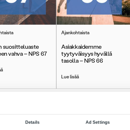
htaista
Ajankohtaista
 suositteluaste
Asiakkaidemme
een vahva – NPS 67
tyytyväisyys hyvällä
tasolla – NPS 66
ää
Lue lisää
Details
Ad Settings