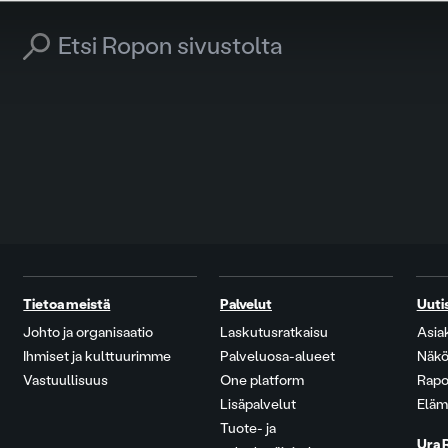
Search for:
Tietoa meistä
Palvelut
Uuti
Johto ja organisaatio
Laskutusratkaisu
Asia
Ihmiset ja kulttuurimme
Palveluosa-alueet
Näkö
Vastuullisuus
One platform
Rapo
Lisäpalvelut
Eläm
Tuote- ja
Ura 