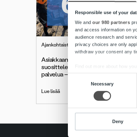
Responsible use of your dat
We and
our 980 partners
pro
and access information on yo
audience research and servi
privacy choices are only app
Ajankohtaista
withdraw your consent any tim
Asiakkaamme
suosittelevat Ropon
Find out more about how your
palvelua – NPS 65
Consent
We use cookies to personalis
Necessary
Selection
information about your use of
Lue lisää
other information that you’ve
Deny