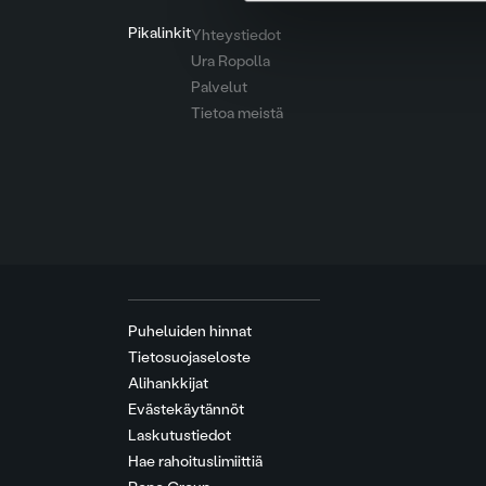
Pikalinkit
Yhteystiedot
Ura Ropolla
Palvelut
Tietoa meistä
Puheluiden hinnat
Tietosuojaseloste
Alihankkijat
Evästekäytännöt
Laskutustiedot
Hae rahoituslimiittiä