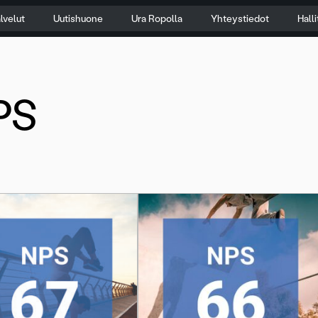
lvelut
Uutishuone
Ura Ropolla
Yhteystiedot
Hall
PS