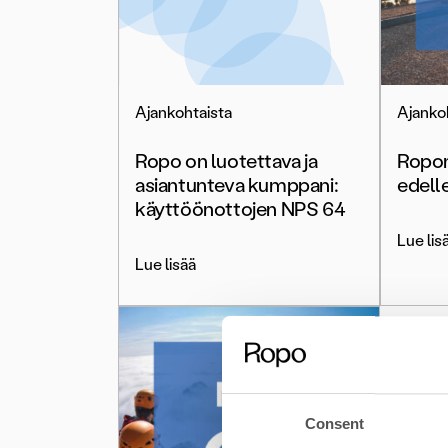
Ajankohtaista
Ajanko
Ropo on luotettava ja
Ropon
asiantunteva kumppani:
edell
käyttöönottojen NPS 64
Lue lis
Lue lisää
Consent