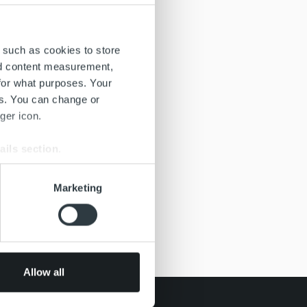
 such as cookies to store
nd content measurement,
for what purposes. Your
es. You can change or
ger icon.
ails section
.
se our traffic. We also share
Marketing
ers who may combine it with
 services.
Allow all