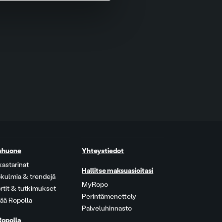
shuone
Yhteystiedot
kastarinat
Hallitse maksuasioitasi
kulmia & trendejä
MyRopo
rtit & tutkimukset
Perintämenettely
ää Ropolla
Palveluhinnasto
Ropolla