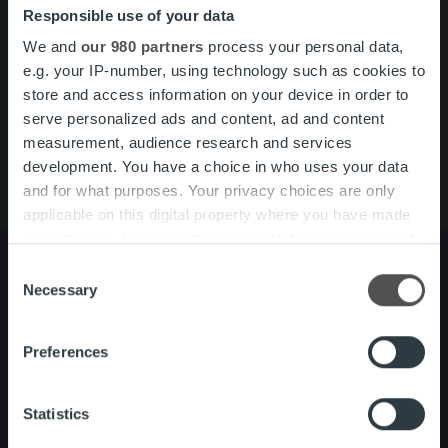
Responsible use of your data
Search for:
We and
our 980 partners
process your personal data,
Pikalinkit
Yhteystiedot
e.g. your IP-number, using technology such as cookies to
Ura Ropolla
store and access information on your device in order to
Palvelut
serve personalized ads and content, ad and content
Tietoa meistä
measurement, audience research and services
development. You have a choice in who uses your data
and for what purposes. Your privacy choices are only
applicable on this digital property where you have made
your choices. You can change or withdraw your consent
any time from the Cookie Declaration or by clicking on
Consent
the Privacy trigger icon.
Necessary
Selection
Tietoa meistä
Johto ja organisaatio
Find out more about how your personal data is processed
Ihmiset ja kulttuurimme
Preferences
and set your preferences in the
details section
.
Vastuullisuus
We use cookies to personalise content and ads, to
Statistics
provide social media features and to analyse our traffic.
Palvelut
Laskutusratkaisu