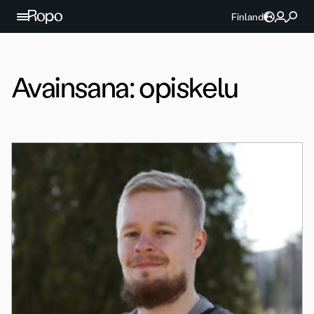
Jatka sisältöön
Finland
Avainsana:
opiskelu