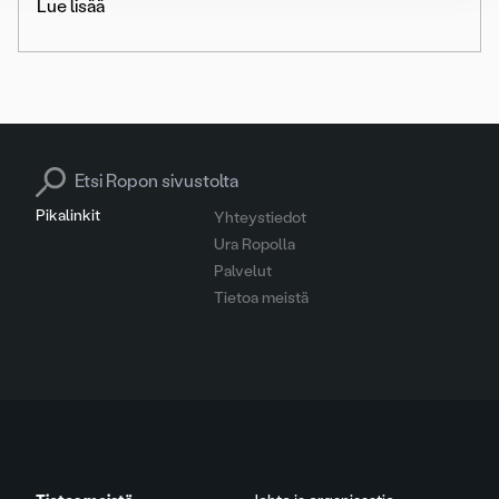
Lue lisää
Search for:
Pikalinkit
Yhteystiedot
Ura Ropolla
Palvelut
Tietoa meistä