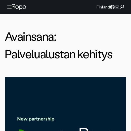
Jatka sisältöön
Finland
Avainsana:
Palvelualustan kehitys