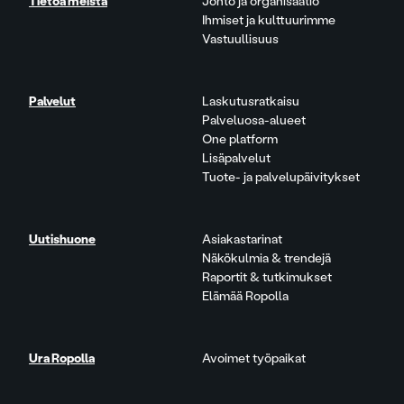
Tietoa meistä
Johto ja organisaatio
Ihmiset ja kulttuurimme
Vastuullisuus
Palvelut
Laskutusratkaisu
Palveluosa-alueet
One platform
Lisäpalvelut
Tuote- ja palvelupäivitykset
Uutishuone
Asiakastarinat
Näkökulmia & trendejä
Raportit & tutkimukset
Elämää Ropolla
Ura Ropolla
Avoimet työpaikat