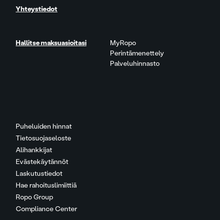
Yhteystiedot
Hallitse maksuasioitasi
MyRopo
Perintämenettely
Palveluhinnasto
Puheluiden hinnat
Tietosuojaseloste
Alihankkijat
Evästekäytännöt
Laskutustiedot
Hae rahoituslimiittiä
Ropo Group
Compliance Center