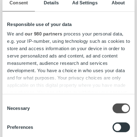
Consent
Details
Ad Settings
About
Responsible use of your data
We and
our 980 partners
process your personal data,
e.g. your IP-number, using technology such as cookies to
store and access information on your device in order to
Ajankohtaista
serve personalized ads and content, ad and content
MyRopo kehittyy – tekoäly tuo asiointiin
measurement, audience research and services
sujuvuutta
development. You have a choice in who uses your data
and for what purposes. Your privacy choices are only
applicable on this digital property where you have made
Lue lisää
your choices. You can change or withdraw your consent
any time from the Cookie Declaration or by clicking on
Consent
the Privacy trigger icon.
Necessary
Selection
Find out more about how your personal data is processed
Preferences
and set your preferences in the
details section
.