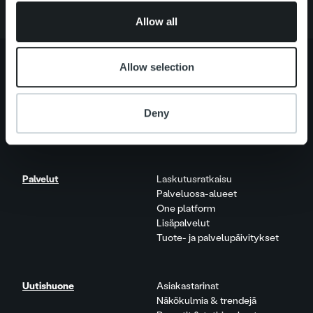
of their services.
Allow all
Allow selection
Tietoa meistä
Johto ja organisaatio
Deny
Ihmiset ja kulttuurimme
Vastuullisuus
Palvelut
Laskutusratkaisu
Palveluosa-alueet
One platform
Lisäpalvelut
Tuote- ja palvelupäivitykset
Uutishuone
Asiakastarinat
Näkökulmia & trendejä