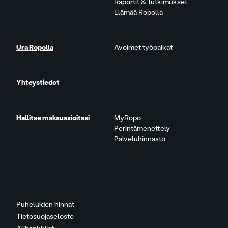
Raportit & tutkimukset
Elämää Ropolla
Ura Ropolla
Avoimet työpaikat
Yhteystiedot
Hallitse maksuasioitasi
MyRopo
Perintämenettely
Palveluhinnasto
Puheluiden hinnat
Tietosuojaseloste