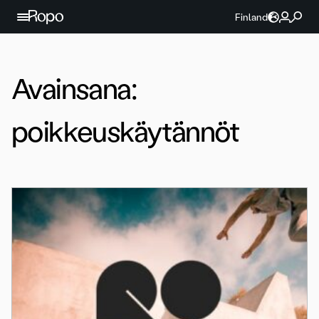
Jatka sisältöön
Finland
Avainsana:
poikkeuskäytännöt