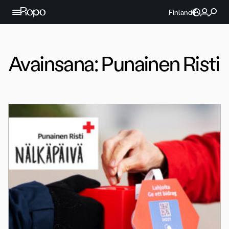
Jatka sisältöön
Finland
Avainsana:
Punainen Risti