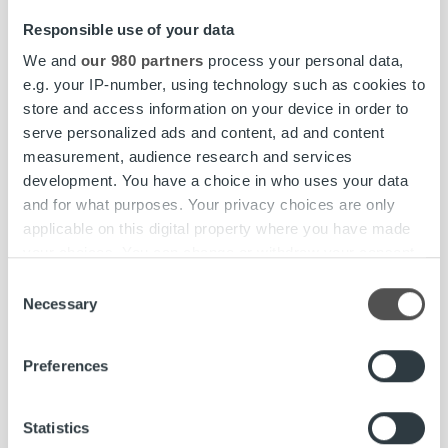
Responsible use of your data
We and
our 980 partners
process your personal data,
e.g. your IP-number, using technology such as cookies to
store and access information on your device in order to
serve personalized ads and content, ad and content
measurement, audience research and services
development. You have a choice in who uses your data
and for what purposes. Your privacy choices are only
applicable on this digital property where you have made
Uncategorized
your choices. You can change or withdraw your consent
any time from the Cookie Declaration or by clicking on
Consent
Ropon sivusto osana Nälkäpäivä-keräystä
the Privacy trigger icon.
Necessary
Selection
Find out more about how your personal data is processed
Lue lisää
Preferences
and set your preferences in the
details section
.
We use cookies to personalise content and ads, to
Statistics
provide social media features and to analyse our traffic.