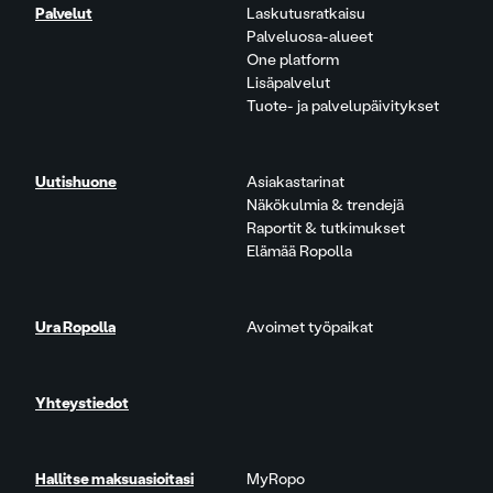
Palvelut
Laskutusratkaisu
Palveluosa-alueet
One platform
Lisäpalvelut
Tuote- ja palvelupäivitykset
Uutishuone
Asiakastarinat
Näkökulmia & trendejä
Raportit & tutkimukset
Elämää Ropolla
Ura Ropolla
Avoimet työpaikat
Yhteystiedot
Hallitse maksuasioitasi
MyRopo