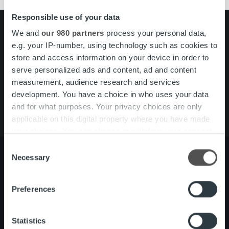
Responsible use of your data
Search for:
We and
our 980 partners
process your personal data,
e.g. your IP-number, using technology such as cookies to
Pikalinkit
Yhteystiedot
store and access information on your device in order to
Ura Ropolla
serve personalized ads and content, ad and content
Palvelut
measurement, audience research and services
Tietoa meistä
development. You have a choice in who uses your data
and for what purposes. Your privacy choices are only
applicable on this digital property where you have made
your choices. You can change or withdraw your consent
any time from the Cookie Declaration or by clicking on
Consent
the Privacy trigger icon.
Necessary
Selection
Find out more about how your personal data is processed
Tietoa meistä
Johto ja organisaatio
Preferences
and set your preferences in the
details section
.
Ihmiset ja kulttuurimme
Vastuullisuus
We use cookies to personalise content and ads, to
Statistics