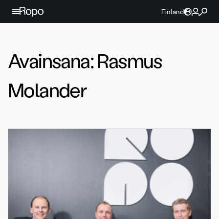
Jatka sisältöön
Finland
Avainsana:
Rasmus
Molander