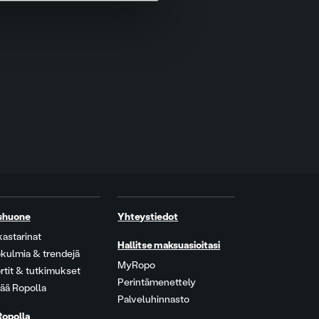
shuone
Yhteystiedot
kastarinat
Hallitse maksuasioitasi
kulmia & trendejä
MyRopo
rtit & tutkimukset
Perintämenettely
ää Ropolla
Palveluhinnasto
Ropolla