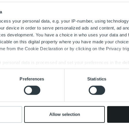
a
cess your personal data, e.g. your IP-number, using technology
ur device in order to serve personalized ads and content, ad a
ces development. You have a choice in who uses your data and 
licable on this digital property where you have made your choic
e from the Cookie Declaration or by clicking on the Privacy trig
 personal data is processed and set your preferences in the
det
e content and ads, to provide social media features and to analy
Preferences
Statistics
 our site with our social media, advertising and analytics partn
 provided to them or that they’ve collected from your use of their
Allow selection