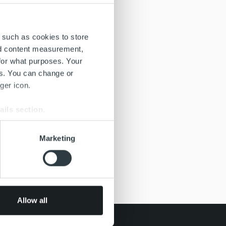
 such as cookies to store
nd content measurement,
for what purposes. Your
es. You can change or
ger icon.
ails section
.
se our traffic. We also share
Marketing
ers who may combine it with
 services.
Allow all