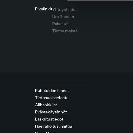
Pikalinkit
Yhteystiedot
Ura Ropolla
Palvelut
Tietoa meistä
Puheluiden hinnat
Tietosuojaseloste
Alihankkijat
Evästekäytännöt
Laskutustiedot
Hae rahoituslimiittiä