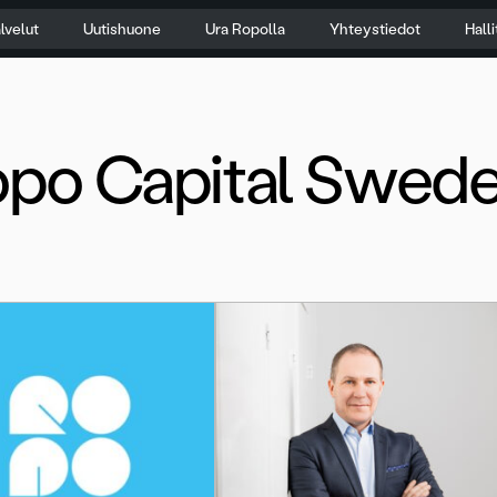
lvelut
Uutishuone
Ura Ropolla
Yhteystiedot
Hall
po Capital Swed