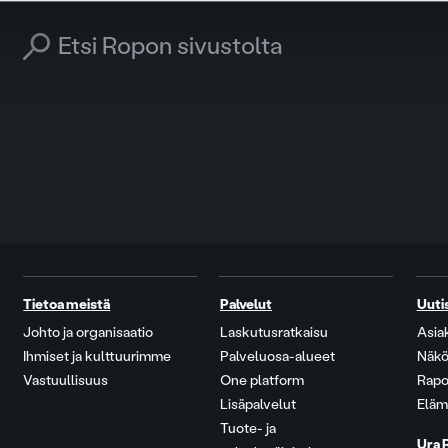
Search for:
Tietoa meistä
Palvelut
Uuti
Johto ja organisaatio
Laskutusratkaisu
Asia
Ihmiset ja kulttuurimme
Palveluosa-alueet
Näkö
Vastuullisuus
One platform
Rapo
Lisäpalvelut
Eläm
Tuote- ja
Ura 