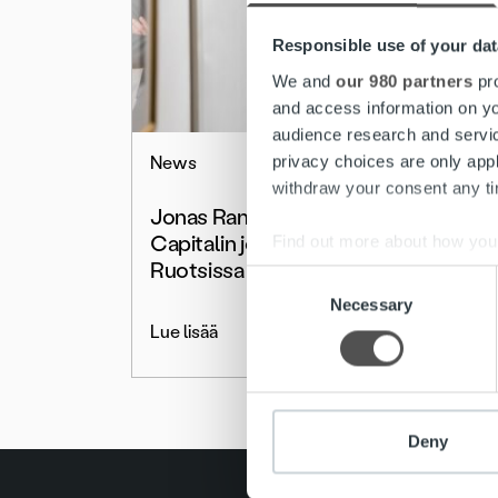
Responsible use of your dat
We and
our 980 partners
pro
and access information on yo
audience research and servi
privacy choices are only app
News
withdraw your consent any tim
Jonas Ramstedt Ropo
Capitalin johtoon
Find out more about how your
Ruotsissa
Consent
We use cookies to personalis
Necessary
Selection
information about your use of
Lue lisää
other information that you’ve
Deny