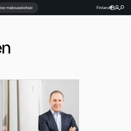
itse maksuasioitasi
Finland
en