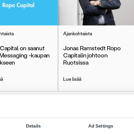
htaista
Ajankohtaista
Capital on saanut
Jonas Ramstedt Ropo
 Messaging -kaupan
Capitalin johtoon
kseen
Ruotsissa
ää
Lue lisää
Details
Ad Settings