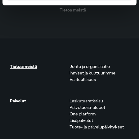
Palvelut
Tietoa meistä
Tietoa meistä
Johto ja organisaatio
Ihmiset ja kulttuurimme
Vastuullisuus
Palvelut
Laskutusratkaisu
Palveluosa-alueet
One platform
Lisäpalvelut
Tuote- ja palvelupäivitykset