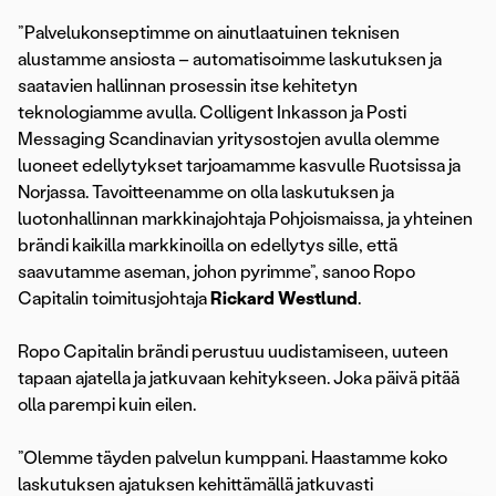
”Palvelukonseptimme on ainutlaatuinen teknisen
alustamme ansiosta – automatisoimme laskutuksen ja
saatavien hallinnan prosessin itse kehitetyn
teknologiamme avulla. Colligent Inkasson ja Posti
Messaging Scandinavian yritysostojen avulla olemme
luoneet edellytykset tarjoamamme kasvulle Ruotsissa ja
Norjassa. Tavoitteenamme on olla laskutuksen ja
luotonhallinnan markkinajohtaja Pohjoismaissa, ja yhteinen
brändi kaikilla markkinoilla on edellytys sille, että
saavutamme aseman, johon pyrimme”, sanoo Ropo
Capitalin toimitusjohtaja
Rickard Westlund
.
Ropo Capitalin brändi perustuu uudistamiseen, uuteen
tapaan ajatella ja jatkuvaan kehitykseen. Joka päivä pitää
olla parempi kuin eilen.
”Olemme täyden palvelun kumppani. Haastamme koko
laskutuksen ajatuksen kehittämällä jatkuvasti