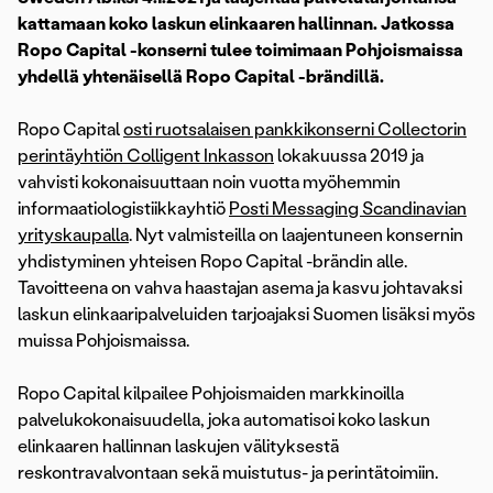
kattamaan koko laskun elinkaaren hallinnan. Jatkossa
Ropo Capital -konserni tulee toimimaan Pohjoismaissa
yhdellä yhtenäisellä Ropo Capital -brändillä.
Ropo Capital
osti ruotsalaisen pankkikonserni Collectorin
perintäyhtiön Colligent Inkasson
lokakuussa 2019 ja
vahvisti kokonaisuuttaan noin vuotta myöhemmin
informaatiologistiikkayhtiö
Posti Messaging Scandinavian
yrityskaupalla
. Nyt valmisteilla on laajentuneen konsernin
yhdistyminen yhteisen Ropo Capital -brändin alle.
Tavoitteena on vahva haastajan asema ja kasvu johtavaksi
laskun elinkaaripalveluiden tarjoajaksi Suomen lisäksi myös
muissa Pohjoismaissa.
Ropo Capital kilpailee Pohjoismaiden markkinoilla
palvelukokonaisuudella, joka automatisoi koko laskun
elinkaaren hallinnan laskujen välityksestä
reskontravalvontaan sekä muistutus- ja perintätoimiin.