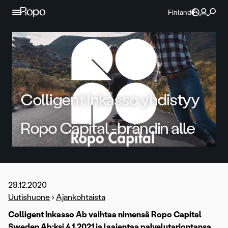
Jatka sisältöön
Finland
Colligent Inkasso yhdistyy
Ropo Capital -brändin alle
28.12.2020
Uutishuone
›
Ajankohtaista
Colligent Inkasso Ab vaihtaa nimensä Ropo Capital
Sweden Ab:ksi 4.1.2021 ja laajentaa palvelutarjontansa