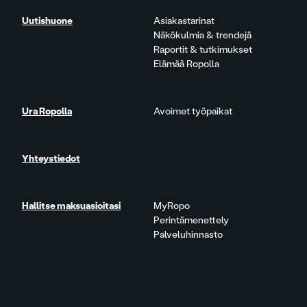
Uutishuone
Asiakastarinat
Näkökulmia & trendejä
Raportit & tutkimukset
Elämää Ropolla
Ura Ropolla
Avoimet työpaikat
Yhteystiedot
Hallitse maksuasioitasi
MyRopo
Perintämenettely
Palveluhinnasto