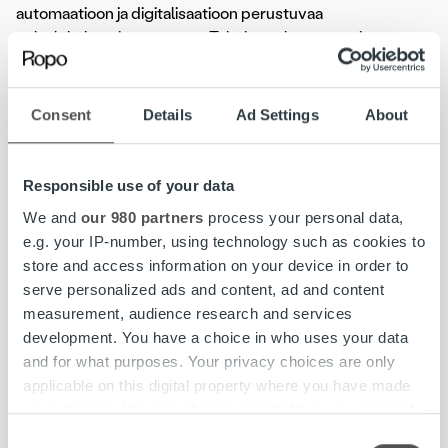
automaatioon ja digitalisaatioon perustuvaa
palvelukokonaisuuttamme. Teknisen alustamme ja
ainutlaatuisen liiketoimintalähtöisen kulttuurimme avulla
tuotamme asiakkaillemme lisäarvoa pienentämällä
laskutuksen kustannuksia ja vahvistamalla kassavirtaa
Consent
Details
Ad Settings
About
minimoimalla maksuviiveet. Tämä kaikki tekee meistä
houkuttelevan kumppanin niin suurille kuin pienillekin
yrityksille”, Westlund kuvailee.
Responsible use of your data
We and
our 980 partners
process your personal data,
e.g. your IP-number, using technology such as cookies to
Lisätietoja:
store and access information on your device in order to
serve personalized ads and content, ad and content
Jenni Jantunen, Brändi- ja viestintäjohtaja
measurement, audience research and services
puh. 044 756 9603, jenni.jantunen@ropocapital.fi
development. You have a choice in who uses your data
and for what purposes. Your privacy choices are only
Ropo Capital on johtava laskun elinkaari- ja
applicable on this digital property where you have made
rahoituspalveluiden tarjoaja Suomessa. Kilpailemme
your choices. You can change or withdraw your consent
markkinoilla teknologisena edelläkävijänä –
any time from the Cookie Declaration or by clicking on
Consent
toimintamallimme pohjautuu omaan teknologiaan ja