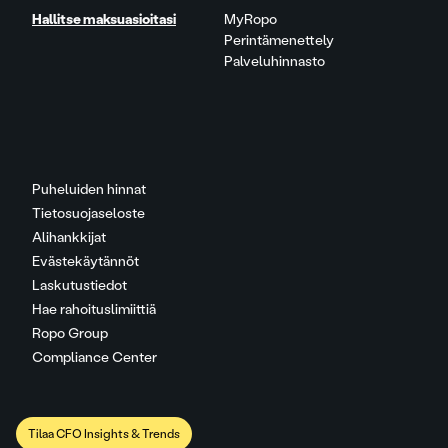
Hallitse maksuasioitasi
MyRopo
Perintämenettely
Palveluhinnasto
Puheluiden hinnat
Tietosuojaseloste
Alihankkijat
Evästekäytännöt
Laskutustiedot
Hae rahoituslimiittiä
Ropo Group
Compliance Center
Tilaa CFO Insights & Trends