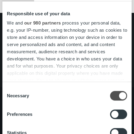
Responsible use of your data
We and
our 980 partners
process your personal data,
Search for:
e.g. your IP-number, using technology such as cookies to
store and access information on your device in order to
Pikalinkit
Yhteystiedot
serve personalized ads and content, ad and content
Ura Ropolla
measurement, audience research and services
Palvelut
development. You have a choice in who uses your data
Tietoa meistä
and for what purposes. Your privacy choices are only
applicable on this digital property where you have made
your choices. You can change or withdraw your consent
any time from the Cookie Declaration or by clicking on
Consent
the Privacy trigger icon.
Necessary
Selection
Find out more about how your personal data is processed
Preferences
Tietoa meistä
Johto ja organisaatio
and set your preferences in the
details section
.
Ihmiset ja kulttuurimme
Vastuullisuus
We use cookies to personalise content and ads, to
Statistics