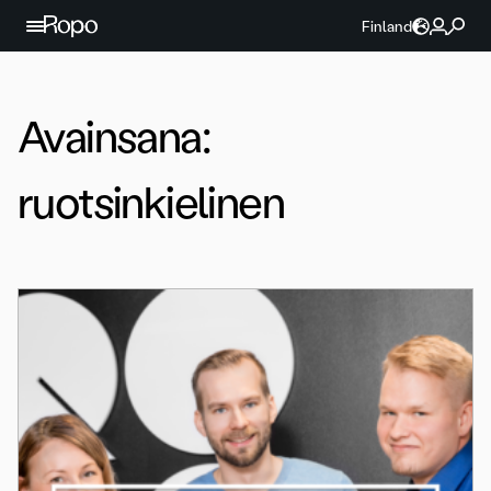
Jatka sisältöön
Finland
Avainsana:
ruotsinkielinen