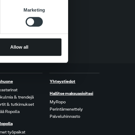
se our traffic. We also share
Marketing
ers who may combine it with
 services.
Allow all
shuone
Yhteystiedot
kastarinat
Hallitse maksuasioitasi
kulmia & trendejä
MyRopo
rtit & tutkimukset
Perintämenettely
ää Ropolla
Palveluhinnasto
Ropolla
met työpaikat