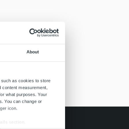
About
 such as cookies to store
nd content measurement,
for what purposes. Your
es. You can change or
ger icon.
ails section
.