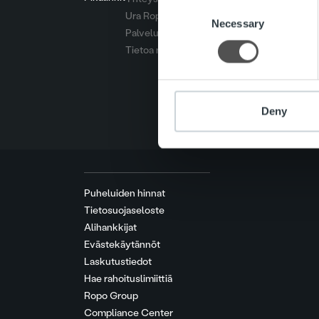
Consent
Ura Ropolla
We use cookies to personalis
Necessary
Selection
Palvelut
information about your use of
Tietoa meistä
other information that you’ve
Deny
Puheluiden hinnat
Tietosuojaseloste
Alihankkijat
Evästekäytännöt
Laskutustiedot
Hae rahoituslimiittiä
Ropo Group
Compliance Center