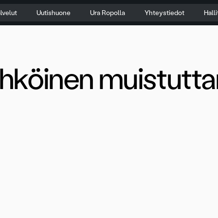
lvelut
Uutishuone
Ura Ropolla
Yhteystiedot
Hall
hköinen muistutt