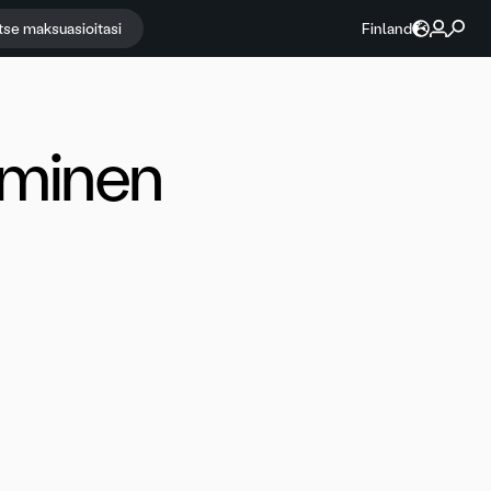
itse maksuasioitasi
Finland
aminen