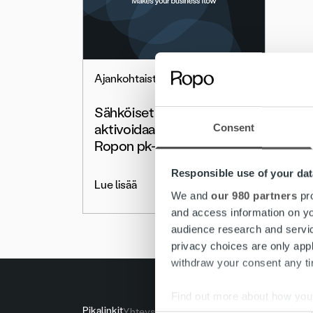
Ajankohtaista
Sähköiset muistutukset
aktivoidaan käyttöön
Consent
Ropon pk-asiakkaille
Responsible use of your dat
Lue lisää
We and
our 980 partners
pro
and access information on yo
audience research and servi
privacy choices are only app
withdraw your consent any tim
Find out more about how your
Pikalinkit
Yhteystiedot