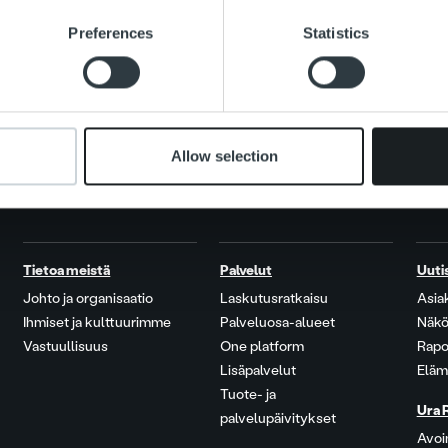
e content and ads, to provide social media features and to analy
Preferences
Statistics
 our site with our social media, advertising and analytics partn
 provided to them or that they’ve collected from your use of their
Allow selection
Tietoa meistä
Palvelut
Uuti
Johto ja organisaatio
Laskutusratkaisu
Asia
Ihmiset ja kulttuurimme
Palveluosa-alueet
Näkö
Vastuullisuus
One platform
Rapo
Lisäpalvelut
Eläm
Tuote- ja
Ura 
palvelupäivitykset
Avoi