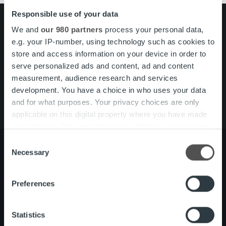
Responsible use of your data
Search for:
We and
our 980 partners
process your personal data,
e.g. your IP-number, using technology such as cookies to
Pikalinkit
Yhteystiedot
store and access information on your device in order to
Ura Ropolla
serve personalized ads and content, ad and content
Palvelut
measurement, audience research and services
Tietoa meistä
development. You have a choice in who uses your data
and for what purposes. Your privacy choices are only
applicable on this digital property where you have made
your choices. You can change or withdraw your consent
any time from the Cookie Declaration or by clicking on
Consent
the Privacy trigger icon.
Necessary
Selection
Tietoa meistä
Johto ja organisaatio
Find out more about how your personal data is processed
Preferences
Ihmiset ja kulttuurimme
and set your preferences in the
details section
.
Vastuullisuus
We use cookies to personalise content and ads, to
Statistics
provide social media features and to analyse our traffic.