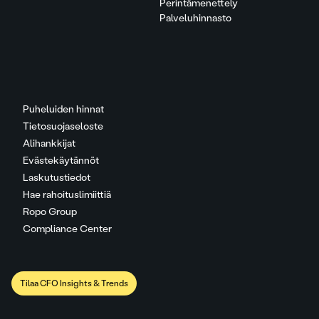
Perintämenettely
Palveluhinnasto
Puheluiden hinnat
Tietosuojaseloste
Alihankkijat
Evästekäytännöt
Laskutustiedot
Hae rahoituslimiittiä
Ropo Group
Compliance Center
Tilaa CFO Insights & Trends