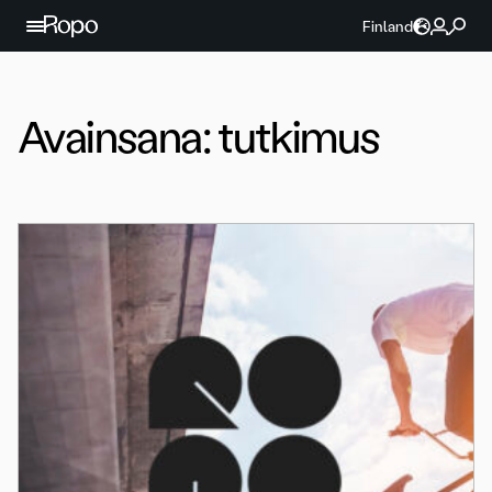
Jatka sisältöön
Finland
Avainsana:
tutkimus