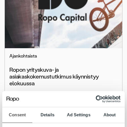
Ajankohtaista
Ropon yrityskuva- ja
asiakaskokemustutkimus käynnistyy
elokuussa
Lue lisää
Consent
Details
Ad Settings
About